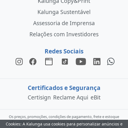
Kalunga Copy&Print
Kalunga Sustentável
Assessoria de Imprensa
Relações com Investidores
Redes Sociais
Certificados e Segurança
Certisign
Reclame Aqui
eBit
Os preços, promoções, condições de pagamento, frete e estoque
são válidos apenas para compras pelo site. No caso de diferença
Cookies: A Kalunga usa cookies para personalizar anúncios e
de preço no site, o valor válido é o do carrinho de compras. Não