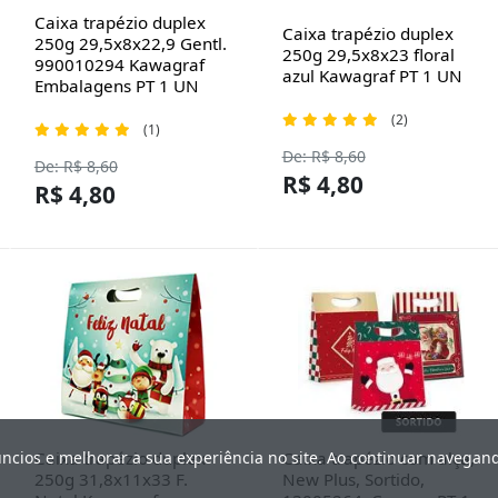
Caixa trapézio duplex
Caixa trapézio duplex
250g 29,5x8x22,9 Gentl.
250g 29,5x8x23 floral
990010294 Kawagraf
azul Kawagraf PT 1 UN
Embalagens PT 1 UN
(2)
(1)
De: R$ 8,60
De: R$ 8,60
R$ 4,80
R$ 4,80
Caixa trapézio duplex
Caixa trapézio com alça,
úncios e melhorar a sua experiência no site. Ao continuar navega
250g 31,8x11x33 F.
New Plus, Sortido,