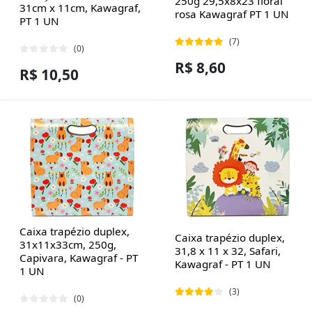
250g 29,5x8x23 floral
31cm x 11cm, Kawagraf,
rosa Kawagraf PT 1 UN
PT 1 UN
(7)
(0)
R$ 8,60
R$ 10,50
Caixa trapézio duplex,
Caixa trapézio duplex,
31x11x33cm, 250g,
31,8 x 11 x 32, Safari,
Capivara, Kawagraf - PT
Kawagraf - PT 1 UN
1 UN
(3)
(0)