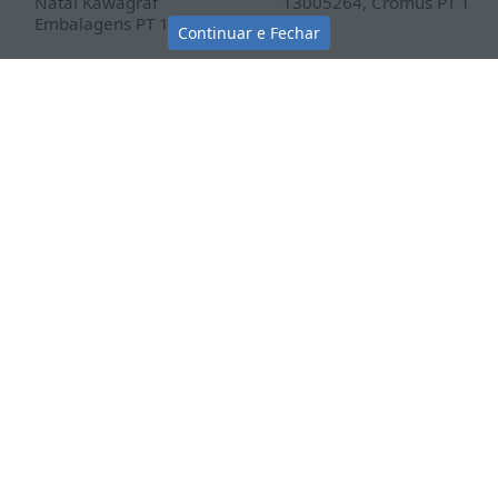
Natal Kawagraf
13005264, Cromus PT 1
Embalagens PT 1 UN
UN
Continuar e Fechar
(0)
(1)
R$ 8,90
R$ 14,30
Disponível em algumas Lojas.
Disponível em algumas Lojas.
idas
Redes Sociais
 funciona a loja
Instagram
das sobre cadastro