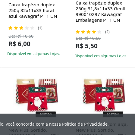
Caixa trapézio duplex
Caixa trapézio duplex
250g 31,8x11x33 Gentl.
250g 32x11x33 floral
990010297 Kawagraf
azul Kawagraf PT 1 UN
Embalagens PT 1 UN
(1)
(2)
De: R$ 10,60
De: R$ 10,60
R$ 6,00
R$ 5,50
Disponível em algumas Lojas.
Disponível em algumas Lojas.
Caixa trapézio com alça,
Caixa trapézio com alça,
ndo, você concorda com a nossa
Política de Privacidade
.
New Plus, Sortido,
New Plus, Sortido,