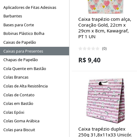
Aplicadores de Fitas Adesivas
Barbantes
Caixa trapézio com alça,
Coração Gold, 22cm x
Bases para Corte
29cm x 8cm, Kawagraf,
Bobinas Plástico Bolha
PT 1 UN
Caixas de Papelão
(0)
Caixas para Presentes
R$ 9,40
Chapas de Papelão
Cola Quente em Bastão
Colas Brancas
Colas de Alta Resistência
Colas de Contato
Colas em Bastão
Colas Epóxi
Colas Goma Arábica
Caixa trapézio duplex
Colas para Biscuit
250g 31,8x11x33 Unicór.