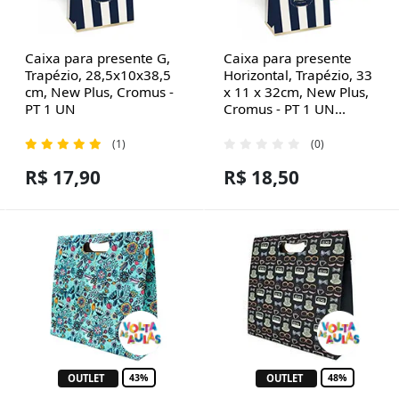
Caixa para presente G,
Caixa para presente
Trapézio, 28,5x10x38,5
Horizontal, Trapézio, 33
cm, New Plus, Cromus -
x 11 x 32cm, New Plus,
PT 1 UN
Cromus - PT 1 UN...
(1)
(0)
R$ 17,90
R$ 18,50
OUTLET
OUTLET
43%
48%