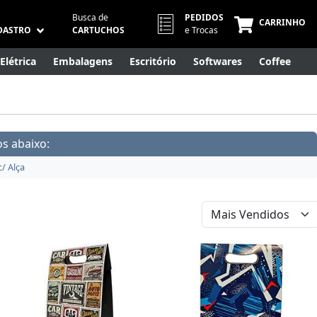
Busca de
PEDIDOS
CARRINHO
DASTRO
CARTUCHOS
e Trocas
Elétrica
Embalagens
Escritório
Softwares
Coffee
Móveis
Eletrônicos
Cuidados Pessoais
Smart Home
s abaixo:
c/ Alça