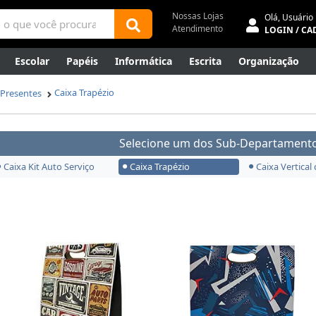
Nossas Lojas
Olá,
Usuário
Atendimento
LOGIN / CA
Escolar
Papéis
Informática
Escrita
Organização
ene
Mídias
Envelopes
Rede
Automação Comercial
Caixa Trapézio
 Presentes
Canetas Luxo
Outlet
Selecione um dos Sub-Departamento
Caixa Kit Auto Serviço
Caixa Trapézio
Caixa Vertical 