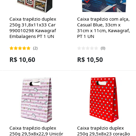
Caixa trapézio duplex
Caixa trapézio com alça,
250g 31,8x11x33 Car
Casual Blue, 33cm x
990010298 Kawagraf
31cm x 11cm, Kawagraf,
Embalagens PT 1 UN
PT 1 UN
(2)
(0)
R$ 10,60
R$ 10,50
Caixa trapézio duplex
Caixa trapézio duplex
250g 29,5x8x22,9 Unicór
250g 29,5x8x23 coração