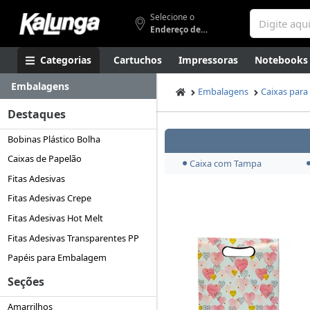
Selecione o
Endereço de entrega
Categorias
Cartuchos
Impressoras
Notebooks
Embalagens
Apresentação
Smartphones
Artes
Gamers
Higi
Embalagens
Caixas para
Destaques
Bobinas Plástico Bolha
Caixas de Papelão
Caixa com Tampa
Fitas Adesivas
Fitas Adesivas Crepe
Fitas Adesivas Hot Melt
Fitas Adesivas Transparentes PP
Papéis para Embalagem
Seções
Amarrilhos