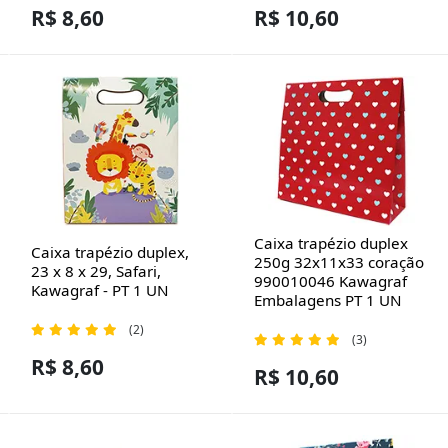
R$ 8,60
R$ 10,60
Caixa trapézio duplex
Caixa trapézio duplex,
250g 32x11x33 coração
23 x 8 x 29, Safari,
990010046 Kawagraf
Kawagraf - PT 1 UN
Embalagens PT 1 UN
(2)
(3)
R$ 8,60
R$ 10,60