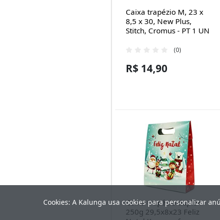
Caixa trapézio M, 23 x
8,5 x 30, New Plus,
Stitch, Cromus - PT 1 UN
(0)
R$ 14,90
Caixa trapézio duplex
Cookies: A Kalunga usa cookies para personalizar an
250g 29,5x8x23 Feliz