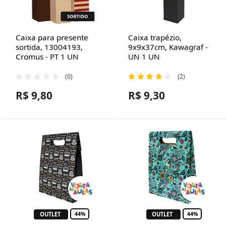
Caixa para presente
Caixa trapézio,
sortida, 13004193,
9x9x37cm, Kawagraf -
Cromus - PT 1 UN
UN 1 UN
(0)
(2)
R$ 9,80
R$ 9,30
OUTLET
OUTLET
44%
44%