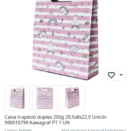
Caixa trapézio duplex 250g 29,5x8x22,9 Unicór
990010799 Kawagraf PT 1 UN
Código: 669590
Mais produtos
Kawagraf Embalagens