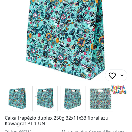
Caixa trapézio duplex 250g 32x11x33 floral azul
Kawagraf PT 1 UN
Código: 669782
Mais produtos
Kawagraf Embalagens