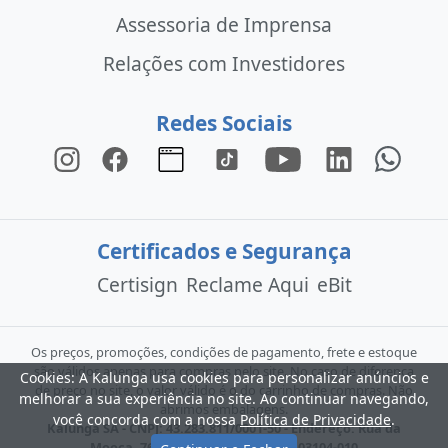
Assessoria de Imprensa
Relações com Investidores
Redes Sociais
Certificados e Segurança
Certisign
Reclame Aqui
eBit
Os preços, promoções, condições de pagamento, frete e estoque
são válidos apenas para compras pelo site. No caso de diferença
Cookies: A Kalunga usa cookies para personalizar anúncios e
de preço no site, o valor válido é o do carrinho de compras. Não
melhorar a sua experiência no site. Ao continuar navegando,
abrimos embalagens.
você concorda com a nossa
Política de Privacidade
.
Kalunga SA - CNPJ: 43.283.811/0001-50 - Endereço: Rua da
Mooca, 766 - São Paulo - SP - CEP: 03104-010