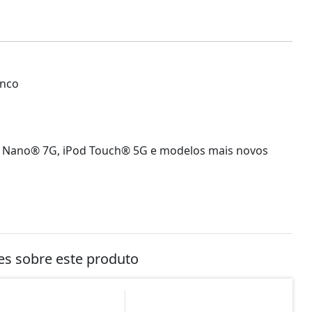
anco
 iPod Nano® 7G, iPod Touch® 5G e modelos mais novos
tes sobre este produto