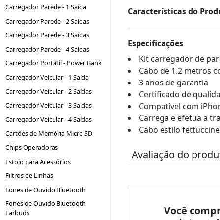
Carregador Parede - 1 Saída
Características do Prod
Carregador Parede - 2 Saídas
Carregador Parede - 3 Saídas
Especificações
Carregador Parede - 4 Saídas
Kit carregador de pa
Carregador Portátil - Power Bank
Cabo de 1.2 metros c
Carregador Veícular - 1 Saída
3 anos de garantia
Carregador Veícular - 2 Saídas
Certificado de quali
Compatível com iPhone
Carregador Veícular - 3 Saídas
Carrega e efetua a tr
Carregador Veícular - 4 Saídas
Cabo estilo fettuccin
Cartões de Memória Micro SD
Chips Operadoras
Avaliação do produ
Estojo para Acessórios
Filtros de Linhas
Fones de Ouvido Bluetooth
Fones de Ouvido Bluetooth
Você compr
Earbuds