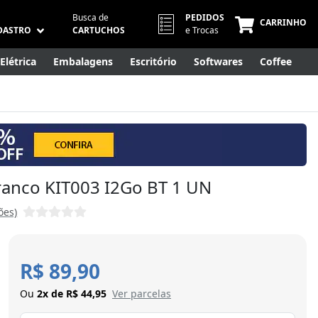
Busca de
PEDIDOS
CARRINHO
DASTRO
CARTUCHOS
e Trocas
Elétrica
Embalagens
Escritório
Softwares
Coffee
Móveis
Eletrônicos
Cuidados Pessoais
Smart Home
ranco KIT003 I2Go BT 1 UN
ões)
R$ 89,90
Ou
2x de R$ 44,95
Ver parcelas