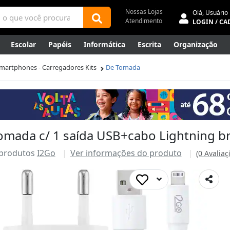
Nossas Lojas
Olá,
Usuário
Atendimento
LOGIN / CA
Escolar
Papéis
Informática
Escrita
Organização
ene
Mídias
Envelopes
Rede
Automação Comercial
martphones - Carregadores Kits
De Tomada
Canetas Luxo
Outlet
omada c/ 1 saída USB+cabo Lightning b
 produtos
I2Go
Ver informações do produto
(0 Avaliaç