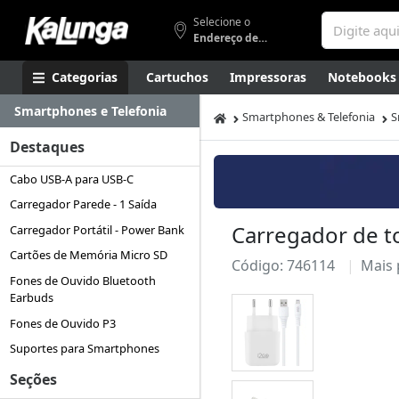
Selecione o
Endereço de entrega
Categorias
Cartuchos
Impressoras
Notebooks
Smartphones e Telefonia
Apresentação
Smartphones
Artes
Gamers
Higi
Smartphones & Telefonia
S
Destaques
Cabo USB-A para USB-C
Carregador Parede - 1 Saída
Carregador de t
Carregador Portátil - Power Bank
Cartões de Memória Micro SD
Código: 746114
Mais
Fones de Ouvido Bluetooth
Earbuds
Fones de Ouvido P3
Suportes para Smartphones
Seções