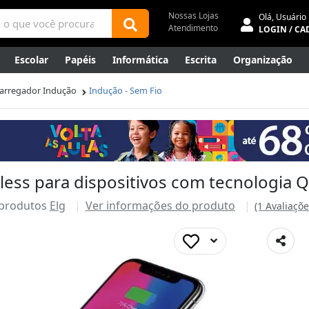
Nossas Lojas
Olá,
Usuário
Atendimento
LOGIN / CA
Escolar
Papéis
Informática
Escrita
Organização
ene
Mídias
Envelopes
Rede
Automação Comercial
arregador Indução
Indução - Sem Fio
Canetas Luxo
Outlet
less para dispositivos com tecnologia 
 produtos
Elg
Ver informações do produto
(1 Avaliaçõe