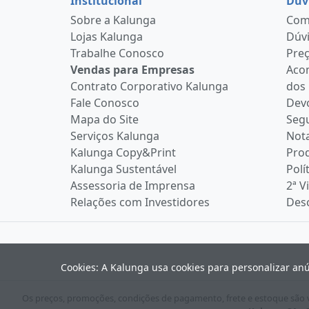
Institucional
Dúv
Sobre a Kalunga
Como
Lojas Kalunga
Dúvi
Trabalhe Conosco
Pre
Vendas para Empresas
Aco
Contrato Corporativo Kalunga
dos
Fale Conosco
Devo
Mapa do Site
Seg
Serviços Kalunga
Nota
Kalunga Copy&Print
Pro
Kalunga Sustentável
Polí
Assessoria de Imprensa
2ª V
Relações com Investidores
Desc
Cookies: A Kalunga usa cookies para personalizar an
Os preços, promoções, condições de pagamento, frete e estoque são vá