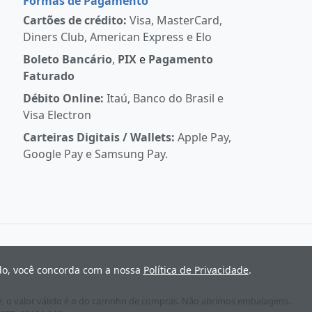
Formas de Pagamento
Cartões de crédito:
Visa, MasterCard,
Diners Club, American Express e Elo
Boleto Bancário
,
PIX
e
Pagamento
Faturado
Débito Online:
Itaú, Banco do Brasil e
Visa Electron
Carteiras Digitais / Wallets:
Apple Pay,
Google Pay e Samsung Pay.
ndo, você concorda com a nossa
Política de Privacidade
.
e, o valor válido é o do carrinho de compras. Não abrimos embalagens.