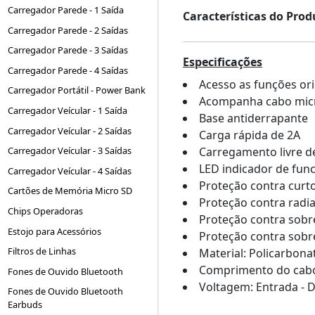
Carregador Parede - 1 Saída
Características do Prod
Carregador Parede - 2 Saídas
Carregador Parede - 3 Saídas
Especificações
Carregador Parede - 4 Saídas
Acesso as funções ori
Carregador Portátil - Power Bank
Acompanha cabo micr
Carregador Veícular - 1 Saída
Base antiderrapante
Carregador Veícular - 2 Saídas
Carga rápida de 2A
Carregamento livre de
Carregador Veícular - 3 Saídas
LED indicador de fu
Carregador Veícular - 4 Saídas
Proteção contra curto
Cartões de Memória Micro SD
Proteção contra radi
Chips Operadoras
Proteção contra sob
Estojo para Acessórios
Proteção contra sobr
Filtros de Linhas
Material: Policarbona
Comprimento do cabo
Fones de Ouvido Bluetooth
Voltagem: Entrada - D
Fones de Ouvido Bluetooth
Earbuds