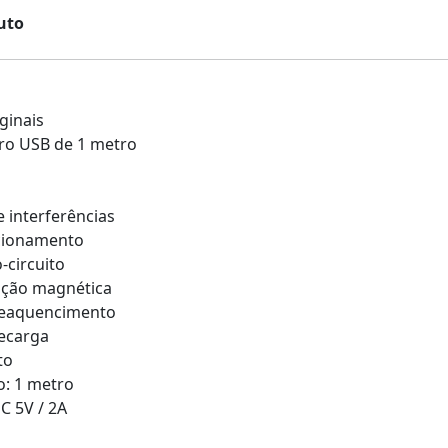
uto
ginais
o USB de 1 metro
 interferências
ncionamento
-circuito
ação magnética
reaquencimento
ecarga
to
: 1 metro
C 5V / 2A