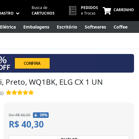
Busca de
PEDIDOS
CARRINHO
DASTRO
CARTUCHOS
e Trocas
Elétrica
Embalagens
Escritório
Softwares
Coffee
Móveis
Eletrônicos
Cuidados Pessoais
Smart Home
Qi, Preto, WQ1BK, ELG CX 1 UN
s)
De: R$ 66,90
39%
R$ 40,30