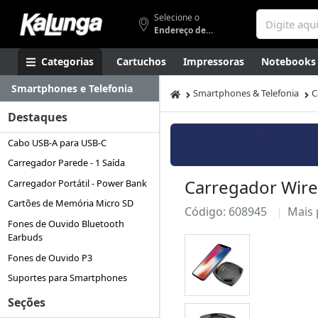
Selecione o
Endereço de entrega
Categorias
Cartuchos
Impressoras
Notebooks
Smartphones e Telefonia
Apresentação
Smartphones
Artes
Gamers
Higi
Smartphones & Telefonia
C
Destaques
Cabo USB-A para USB-C
Carregador Parede - 1 Saída
Carregador Wire
Carregador Portátil - Power Bank
Cartões de Memória Micro SD
Código: 608945
Mais
Fones de Ouvido Bluetooth
Earbuds
Fones de Ouvido P3
Suportes para Smartphones
Seções