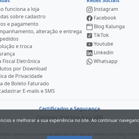
idas
Redes Sociais
 funciona a loja
Instagram
das sobre cadastro
Facebook
ços e pagamento
Blog Kalunga
mpanhamento, alteração e entrega
TikTok
 pedidos
Youtube
lução e troca
Linkedin
urança
 Fiscal Eletrônica
Whatsapp
dutos por Download
tica de Privacidade
ia de Boleto Faturado
adastrar E-mails e SMS
Certificados e Segurança
Certisign
Reclame Aqui
eBit
úncios e melhorar a sua experiência no site. Ao continuar navega
lidos apenas para compras pelo site. No caso de diferença de preço no sit