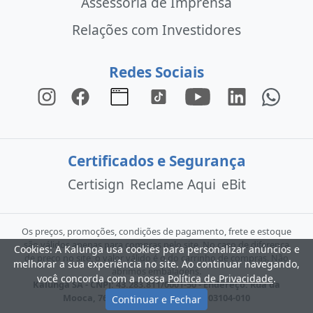
Assessoria de Imprensa
Relações com Investidores
Redes Sociais
Certificados e Segurança
Certisign
Reclame Aqui
eBit
Os preços, promoções, condições de pagamento, frete e estoque
são válidos apenas para compras pelo site. No caso de diferença
Cookies: A Kalunga usa cookies para personalizar anúncios e
de preço no site, o valor válido é o do carrinho de compras. Não
melhorar a sua experiência no site. Ao continuar navegando,
abrimos embalagens.
você concorda com a nossa
Política de Privacidade
.
Kalunga SA - CNPJ: 43.283.811/0001-50 - Endereço: Rua da
Mooca, 766 - São Paulo - SP - CEP: 03104-010
Continuar e Fechar