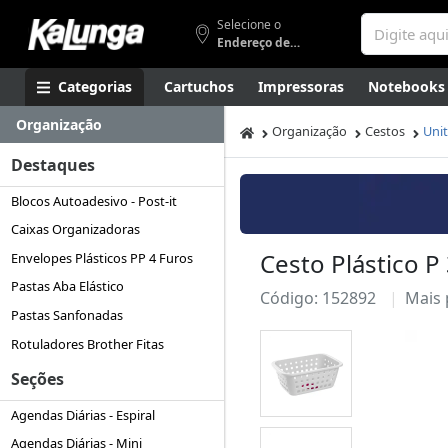
Selecione o
Endereço de entrega
Categorias
Cartuchos
Impressoras
Notebooks
Organização
Apresentação
Smartphones
Artes
Gamers
Higi
Organização
Cestos
Unit
Destaques
Blocos Autoadesivo - Post-it
Caixas Organizadoras
Cesto Plástico 
Envelopes Plásticos PP 4 Furos
Pastas Aba Elástico
Código: 152892
Mais
Pastas Sanfonadas
Rotuladores Brother Fitas
Seções
Agendas Diárias - Espiral
Agendas Diárias - Mini