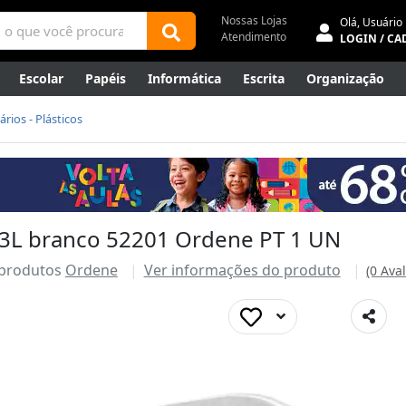
Nossas Lojas
Olá,
Usuário
Atendimento
LOGIN / CA
Escolar
Papéis
Informática
Escrita
Organização
ene
Mídias
Envelopes
Rede
Automação Comercial
ários - Plásticos
Canetas Luxo
Outlet
P 3L branco 52201 Ordene PT 1 UN
 produtos
Ordene
Ver informações do produto
(0 Ava