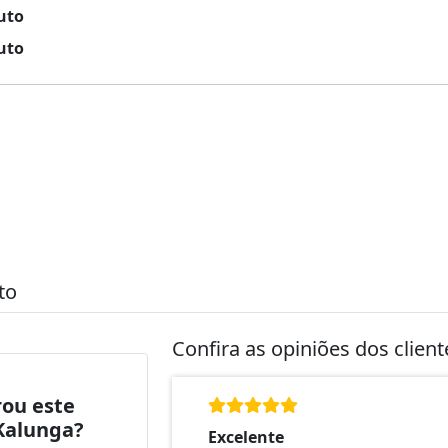
uto
uto
to
Confira as opiniões dos clien
ou este
Kalunga?
Excelente