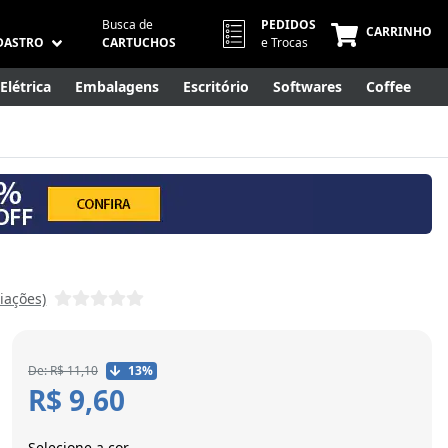
Busca de
PEDIDOS
CARRINHO
DASTRO
CARTUCHOS
e Trocas
Elétrica
Embalagens
Escritório
Softwares
Coffee
Móveis
Eletrônicos
Cuidados Pessoais
Smart Home
liações)
De: R$ 11,10
13%
R$ 9,60
Selecione a cor