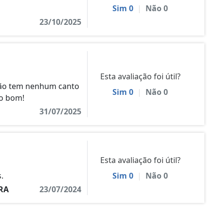
Sim
0
|
Não
0
23/10/2025
Esta avaliação foi útil?
 não tem nenhum canto
Sim
0
|
Não
0
to bom!
31/07/2025
Esta avaliação foi útil?
.
Sim
0
|
Não
0
RA
23/07/2024