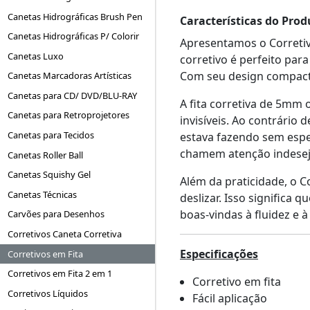
Canetas Hidrográficas Brush Pen
Características do Prod
Canetas Hidrográficas P/ Colorir
Apresentamos o Corretivo
Canetas Luxo
corretivo é perfeito pa
Com seu design compacto,
Canetas Marcadoras Artísticas
Canetas para CD/ DVD/BLU-RAY
A fita corretiva de 5mm
Canetas para Retroprojetores
invisíveis. Ao contrário
Canetas para Tecidos
estava fazendo sem espe
chamem atenção indesej
Canetas Roller Ball
Canetas Squishy Gel
Além da praticidade, o Co
Canetas Técnicas
deslizar. Isso significa
boas-vindas à fluidez e à
Carvões para Desenhos
Corretivos Caneta Corretiva
Especificações
Corretivos em Fita
Corretivos em Fita 2 em 1
Corretivo em fita
Corretivos Líquidos
Fácil aplicação