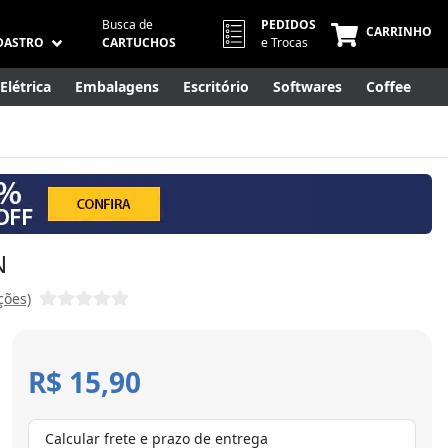
Busca de
PEDIDOS
CARRINHO
DASTRO
CARTUCHOS
e Trocas
Elétrica
Embalagens
Escritório
Softwares
Coffee
Móveis
Eletrônicos
Cuidados Pessoais
Smart Home
N
ções)
R$ 15,90
Calcular frete e prazo de entrega