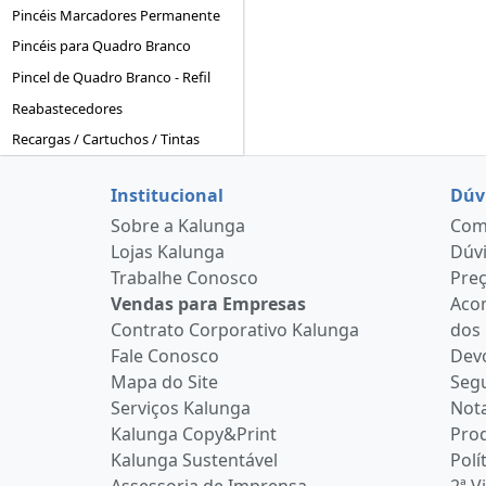
Pincéis Marcadores Permanente
Pincéis para Quadro Branco
Pincel de Quadro Branco - Refil
Reabastecedores
Recargas / Cartuchos / Tintas
Institucional
Dúv
Sobre a Kalunga
Como
Lojas Kalunga
Dúvi
Trabalhe Conosco
Pre
Vendas para Empresas
Aco
Contrato Corporativo Kalunga
dos
Fale Conosco
Devo
Mapa do Site
Seg
Serviços Kalunga
Nota
Kalunga Copy&Print
Pro
Kalunga Sustentável
Polí