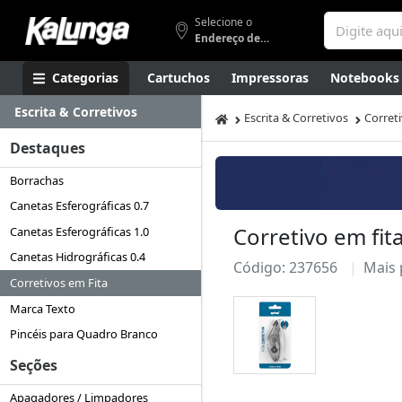
Selecione o
Endereço de entrega
Categorias
Cartuchos
Impressoras
Notebooks
Escrita & Corretivos
Apresentação
Smartphones
Artes
Gamers
Higi
Escrita & Corretivos
Corret
Destaques
Borrachas
Canetas Esferográficas 0.7
Corretivo em fit
Canetas Esferográficas 1.0
Canetas Hidrográficas 0.4
Código: 237656
Mais
Corretivos em Fita
Marca Texto
Pincéis para Quadro Branco
Seções
Apagadores / Limpadores