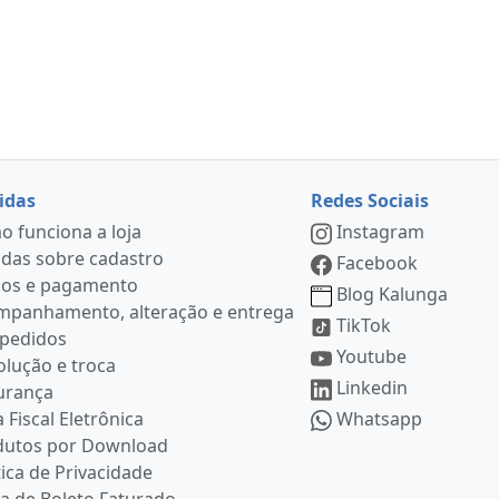
idas
Redes Sociais
 funciona a loja
Instagram
das sobre cadastro
Facebook
ços e pagamento
Blog Kalunga
mpanhamento, alteração e entrega
TikTok
 pedidos
Youtube
lução e troca
Linkedin
urança
 Fiscal Eletrônica
Whatsapp
dutos por Download
tica de Privacidade