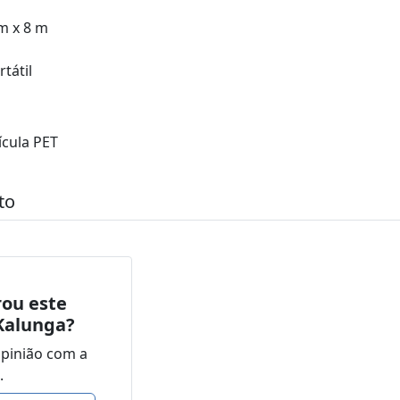
m x 8 m
tátil
ícula PET
to
ou este
Kalunga?
opinião com a
.