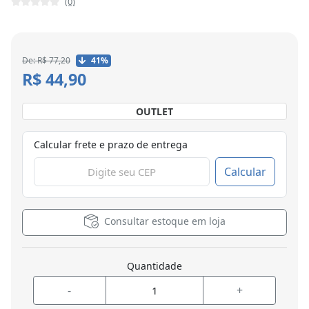
(0)
De: R$ 77,20
41%
R$ 44,90
OUTLET
Calcular frete e prazo de entrega
Calcular
Consultar estoque em loja
Quantidade
-
+