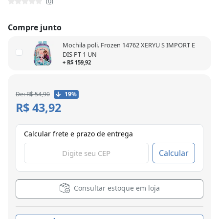
(0)
Compre junto
Mochila poli. Frozen 14762 XERYU S IMPORT E
DIS PT 1 UN
+ R$ 159,92
De: R$ 54,90
19%
R$ 43,92
Calcular frete e prazo de entrega
Calcular
Consultar estoque em loja