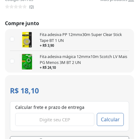
(0)
Compre junto
Fita adesiva PP 12mmx30m Super Clear Stick
Tape BT 1 UN
+ R$ 3,90
Fita adesiva mágica 12mmx10m Scotch LV Mais
PG Menos 3M BT 2 UN
+ R$ 24,10
R$ 18,10
Calcular frete e prazo de entrega
Calcular