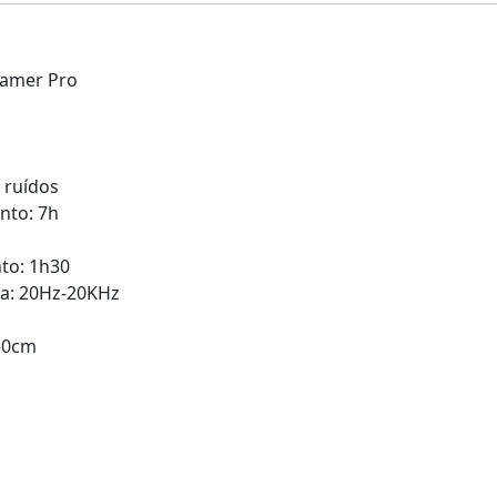
Gamer Pro
 ruídos
nto: 7h
to: 1h30
ia: 20Hz-20KHz
30cm