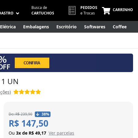
Busca de
PEDIDOS
CARRINHO
DASTRO
CARTUCHOS
e Trocas
Elétrica
Embalagens
Escritório
Softwares
Coffee
Móveis
Eletrônicos
Cuidados Pessoais
Smart Home
 1 UN
ações)
De: R$ 239,90
38%
R$ 147,50
Ou
3x de R$ 49,17
Ver parcelas