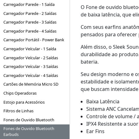
Carregador Parede - 1 Saída
O Fone de ouvido bluet
Carregador Parede - 2 Saídas
de baixa latência, que 
Carregador Parede - 3 Saídas
Com seus earfins anatôm
Carregador Parede - 4 Saídas
pensados para oferecer p
Carregador Portátil - Power Bank
Além disso, o Sleek Sou
Carregador Veícular - 1 Saída
durabilidade ao produto
Carregador Veícular - 2 Saídas
bateria.
Carregador Veícular - 3 Saídas
Seu design moderno e os
Carregador Veícular - 4 Saídas
estabilidade e isolamen
Cartões de Memória Micro SD
que buscam intensidade 
Chips Operadoras
Baixa Latência
Estojo para Acessórios
Sistema ANC Cancelam
Filtros de Linhas
Controle de volume /
Fones de Ouvido Bluetooth
IPX4 Resistente a suor
Fones de Ouvido Bluetooth
Ear Fins
Earbuds