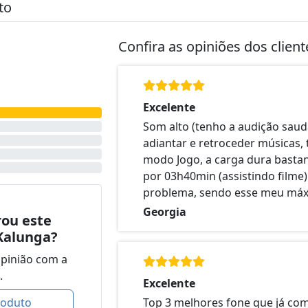
to
Confira as opiniões dos clien
Excelente
Som alto (tenho a audição saudá
adiantar e retroceder músicas
modo Jogo, a carga dura bastan
por 03h40min (assistindo filme
problema, sendo esse meu máx
Georgia
ou este
Kalunga?
opinião com a
.
Excelente
roduto
Top 3 melhores fone que já com