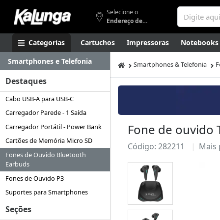
Selecione o
Endereço de entrega
Categorias
Cartuchos
Impressoras
Notebooks
Smartphones e Telefonia
Apresentação
Smartphones
Artes
Gamers
Higi
Smartphones & Telefonia
F
Destaques
Cabo USB-A para USB-C
Carregador Parede - 1 Saída
Fone de ouvido 
Carregador Portátil - Power Bank
Cartões de Memória Micro SD
Código: 282211
Mais
Fones de Ouvido Bluetooth
Earbuds
Fones de Ouvido P3
Suportes para Smartphones
Seções