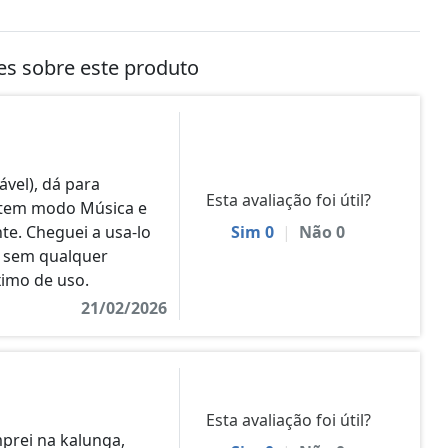
tes sobre este produto
vel), dá para
Esta avaliação foi útil?
, tem modo Música e
te. Cheguei a usa-lo
Sim
0
|
Não
0
) sem qualquer
imo de uso.
21/02/2026
Esta avaliação foi útil?
prei na kalunga,