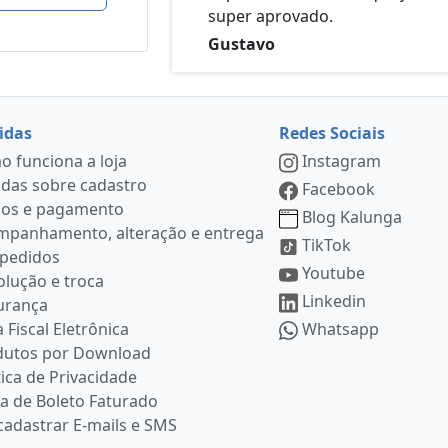
super aprovado.
Gustavo
idas
Redes Sociais
 funciona a loja
Instagram
das sobre cadastro
Facebook
ços e pagamento
Blog Kalunga
mpanhamento, alteração e entrega
TikTok
 pedidos
Youtube
lução e troca
Linkedin
urança
 Fiscal Eletrônica
Whatsapp
dutos por Download
tica de Privacidade
ia de Boleto Faturado
adastrar E-mails e SMS