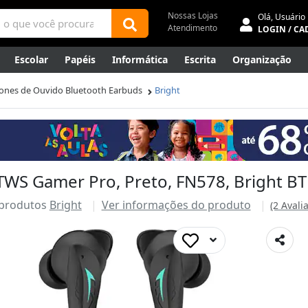
Nossas Lojas
Olá,
Usuário
Atendimento
LOGIN / CA
Escolar
Papéis
Informática
Escrita
Organização
ene
Mídias
Envelopes
Rede
Automação Comercial
ones de Ouvido Bluetooth Earbuds
Bright
Canetas Luxo
Outlet
TWS Gamer Pro, Preto, FN578, Bright BT
 produtos
Bright
Ver informações do produto
(2 Avali