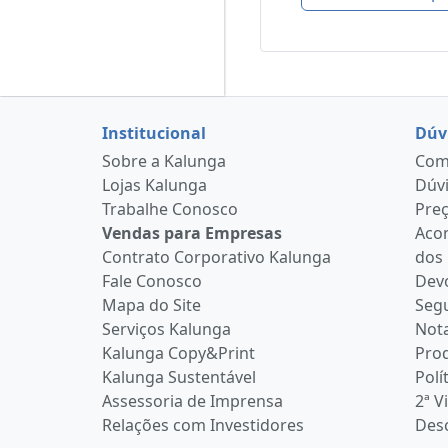
Institucional
Dúv
Sobre a Kalunga
Como
Lojas Kalunga
Dúvi
Trabalhe Conosco
Pre
Vendas para Empresas
Aco
Contrato Corporativo Kalunga
dos
Fale Conosco
Devo
Mapa do Site
Seg
Serviços Kalunga
Nota
Kalunga Copy&Print
Pro
Kalunga Sustentável
Polí
Assessoria de Imprensa
2ª V
Relações com Investidores
Desc