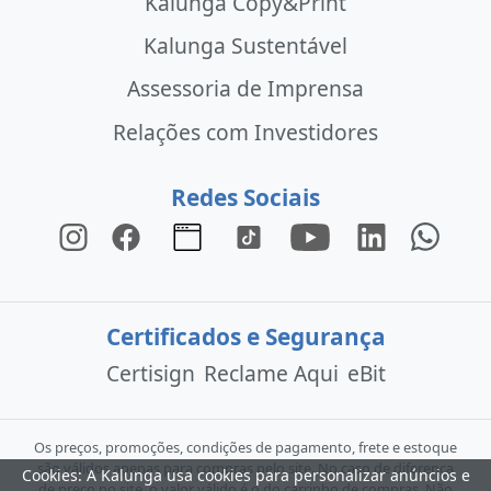
Kalunga Copy&Print
Kalunga Sustentável
Assessoria de Imprensa
Relações com Investidores
Redes Sociais
Certificados e Segurança
Certisign
Reclame Aqui
eBit
Os preços, promoções, condições de pagamento, frete e estoque
são válidos apenas para compras pelo site. No caso de diferença
Cookies: A Kalunga usa cookies para personalizar anúncios e
de preço no site, o valor válido é o do carrinho de compras. Não