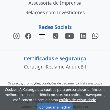
Assessoria de Imprensa
Relações com Investidores
Redes Sociais
Certificados e Segurança
Certisign
Reclame Aqui
eBit
Os preços, promoções, condições de pagamento, frete e estoque
são válidos apenas para compras pelo site. No caso de diferença
Cookies: A Kalunga usa cookies para personalizar anúncios e
de preço no site, o valor válido é o do carrinho de compras. Não
melhorar a sua experiência no site. Ao continuar navegando,
abrimos embalagens.
você concorda com a nossa
Política de Privacidade
.
Kalunga SA - CNPJ: 43.283.811/0001-50 - Endereço: Rua da
Mooca, 766 - São Paulo - SP - CEP: 03104-010
Continuar e Fechar