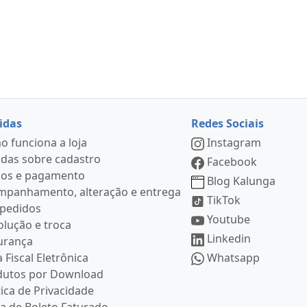
idas
Redes Sociais
 funciona a loja
Instagram
das sobre cadastro
Facebook
ços e pagamento
Blog Kalunga
mpanhamento, alteração e entrega
TikTok
 pedidos
Youtube
lução e troca
Linkedin
urança
 Fiscal Eletrônica
Whatsapp
dutos por Download
tica de Privacidade