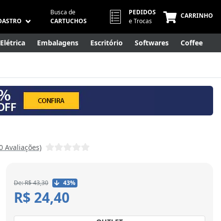
Busca de
PEDIDOS
CARRINHO
DASTRO
CARTUCHOS
e Trocas
Elétrica
Embalagens
Escritório
Softwares
Coffee
Móveis
Eletrônicos
Cuidados Pessoais
Smart Home
N
(0 Avaliações)
De: R$ 43,30
43%
R$ 24,40