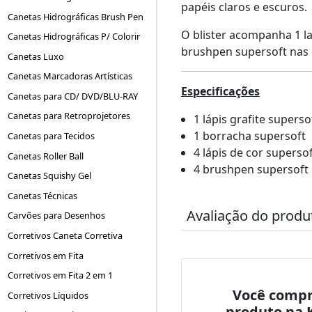
papéis claros e escuros.
Canetas Hidrográficas Brush Pen
O blister acompanha 1 lap
Canetas Hidrográficas P/ Colorir
brushpen supersoft nas c
Canetas Luxo
Canetas Marcadoras Artísticas
Especificações
Canetas para CD/ DVD/BLU-RAY
Canetas para Retroprojetores
1 lápis grafite superso
1 borracha supersoft
Canetas para Tecidos
4 lápis de cor supersof
Canetas Roller Ball
4 brushpen supersoft n
Canetas Squishy Gel
Canetas Técnicas
Avaliação do produ
Carvões para Desenhos
Corretivos Caneta Corretiva
Corretivos em Fita
Corretivos em Fita 2 em 1
Você compr
Corretivos Líquidos
produto na 