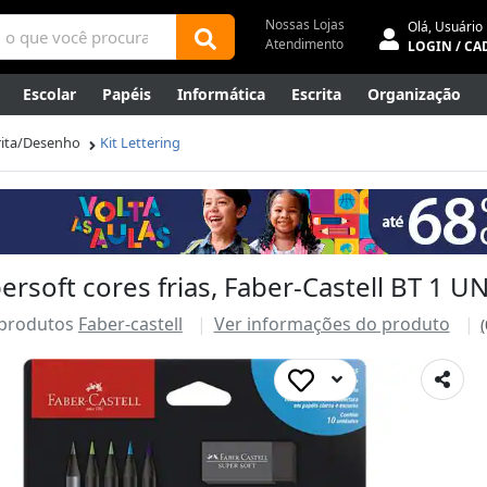
Nossas Lojas
Olá,
Usuário
Atendimento
LOGIN / CA
Escolar
Papéis
Informática
Escrita
Organização
ene
Mídias
Envelopes
Rede
Automação Comercial
crita/Desenho
Kit Lettering
Canetas Luxo
Outlet
ersoft cores frias, Faber-Castell BT 1 U
 produtos
Faber-castell
Ver informações do produto