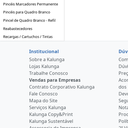
Pincéis Marcadores Permanente
Pincéis para Quadro Branco
Pincel de Quadro Branco - Refil
Reabastecedores
Recargas / Cartuchos / Tintas
Institucional
Dúv
Sobre a Kalunga
Como
Lojas Kalunga
Dúvi
Trabalhe Conosco
Pre
Vendas para Empresas
Aco
Contrato Corporativo Kalunga
dos
Fale Conosco
Devo
Mapa do Site
Seg
Serviços Kalunga
Nota
Kalunga Copy&Print
Pro
Kalunga Sustentável
Polí