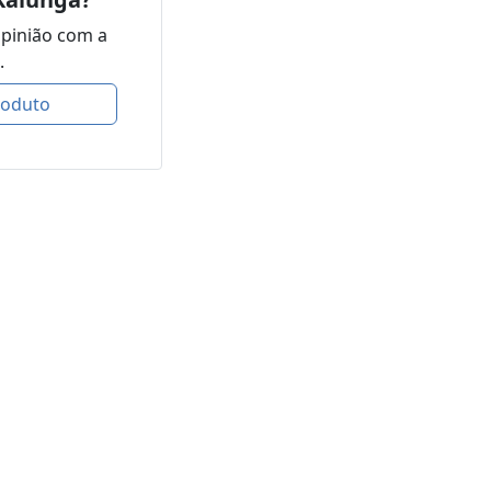
opinião com a
.
roduto