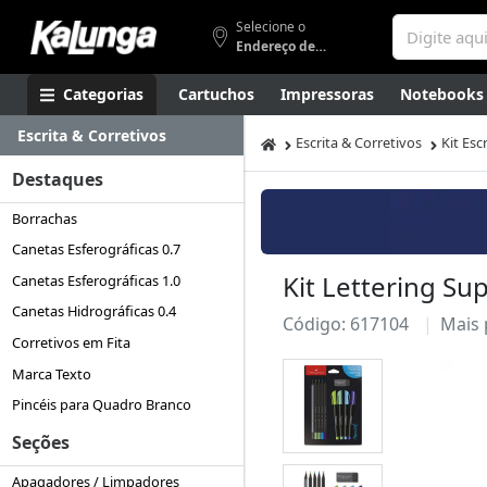
Selecione o
Endereço de entrega
Categorias
Cartuchos
Impressoras
Notebooks
Escrita & Corretivos
Apresentação
Smartphones
Artes
Gamers
Higi
Escrita & Corretivos
Kit Es
Destaques
Borrachas
Canetas Esferográficas 0.7
Kit Lettering Sup
Canetas Esferográficas 1.0
Canetas Hidrográficas 0.4
Código: 617104
Mais
Corretivos em Fita
Marca Texto
Pincéis para Quadro Branco
Seções
Apagadores / Limpadores