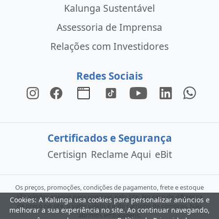
Kalunga Sustentável
Assessoria de Imprensa
Relações com Investidores
Redes Sociais
Certificados e Segurança
Certisign
Reclame Aqui
eBit
Os preços, promoções, condições de pagamento, frete e estoque
são válidos apenas para compras pelo site. No caso de diferença
Cookies: A Kalunga usa cookies para personalizar anúncios e
de preço no site, o valor válido é o do carrinho de compras. Não
melhorar a sua experiência no site. Ao continuar navegando,
abrimos embalagens.