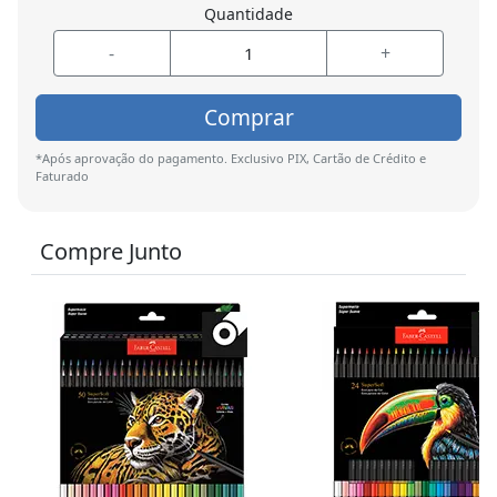
Quantidade
-
+
Comprar
*Após aprovação do pagamento. Exclusivo PIX, Cartão de Crédito e
Faturado
Compre Junto