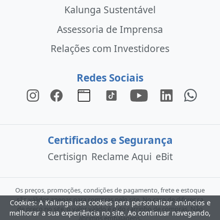
Kalunga Sustentável
Assessoria de Imprensa
Relações com Investidores
Redes Sociais
Certificados e Segurança
Certisign
Reclame Aqui
eBit
Os preços, promoções, condições de pagamento, frete e estoque
são válidos apenas para compras pelo site. No caso de diferença
Cookies: A Kalunga usa cookies para personalizar anúncios e
de preço no site, o valor válido é o do carrinho de compras. Não
melhorar a sua experiência no site. Ao continuar navegando,
abrimos embalagens.