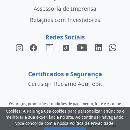
Assessoria de Imprensa
Relações com Investidores
Redes Sociais
Certificados e Segurança
Certisign
Reclame Aqui
eBit
Os preços, promoções, condições de pagamento, frete e estoque
são válidos apenas para compras pelo site. No caso de diferença
Cookies: A Kalunga usa cookies para personalizar anúncios e
de preço no site, o valor válido é o do carrinho de compras. Não
melhorar a sua experiência no site. Ao continuar navegando,
abrimos embalagens.
você concorda com a nossa
Política de Privacidade
.
Kalunga SA - CNPJ: 43.283.811/0001-50 - Endereço: Rua da