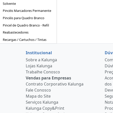
Solvente
Pincéis Marcadores Permanente
Pincéis para Quadro Branco
Pincel de Quadro Branco - Refil
Reabastecedores
Recargas / Cartuchos / Tintas
Institucional
Dúv
Sobre a Kalunga
Como
Lojas Kalunga
Dúvi
Trabalhe Conosco
Pre
Vendas para Empresas
Aco
Contrato Corporativo Kalunga
dos
Fale Conosco
Devo
Mapa do Site
Seg
Serviços Kalunga
Nota
Kalunga Copy&Print
Pro