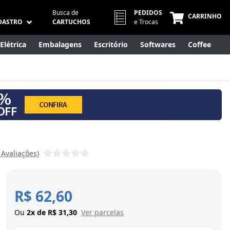
Busca de
PEDIDOS
CARRINHO
DASTRO
CARTUCHOS
e Trocas
Elétrica
Embalagens
Escritório
Softwares
Coffee
Móveis
Eletrônicos
Cuidados Pessoais
Smart Home
 Avaliações)
R$ 62,60
Ou
2x de R$ 31,30
Ver parcelas