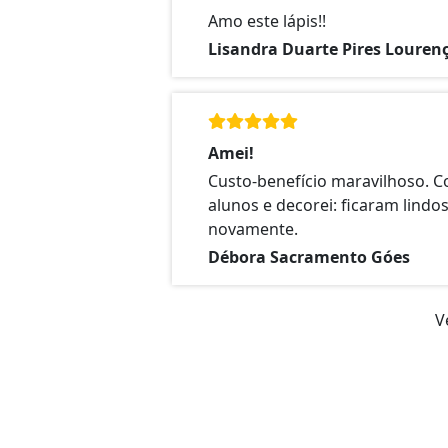
Amo este lápis!!
Lisandra Duarte Pires Louren
Amei!
Custo-benefício maravilhoso. 
alunos e decorei: ficaram lindo
novamente.
Débora Sacramento Góes
V