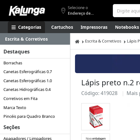
Selecione o
Endereço de entrega
Categorias
Cartuchos
Impressoras
Notebooks
Escrita & Corretivos
Apresentação
Smartphones
Artes
Gamers
Higi
Escrita & Corretivos
Lápis 
Destaques
Borrachas
Canetas Esferográficas 0.7
Lápis preto n.2
Canetas Esferográficas 1.0
Canetas Hidrográficas 0.4
Código: 419028
Mais
Corretivos em Fita
Marca Texto
Pincéis para Quadro Branco
Seções
Apagadores / Limpadores