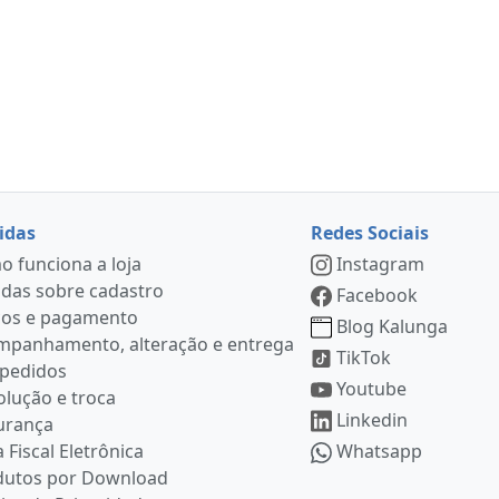
idas
Redes Sociais
 funciona a loja
Instagram
das sobre cadastro
Facebook
ços e pagamento
Blog Kalunga
mpanhamento, alteração e entrega
TikTok
 pedidos
Youtube
lução e troca
Linkedin
urança
 Fiscal Eletrônica
Whatsapp
dutos por Download