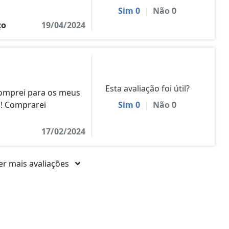
Sim
0
|
Não
0
ço
19/04/2024
Esta avaliação foi útil?
Comprei para os meus
s! Comprarei
Sim
0
|
Não
0
17/02/2024
er mais avaliações