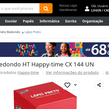
Nossas Lojas
Olá,
Usuário
Atendimento
LOGIN / CA
Escolar
Papéis
Informática
Escrita
Organização
ene
Mídias
Envelopes
Rede
Automação Comercial
Preto Redondo
Lápis Preto
Canetas Luxo
Outlet
 redondo HT Happy-time CX 144 UN
 produtos
Happy-time
Ver informações do produto
(0