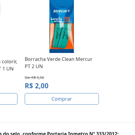
Borracha Verde Clean Mercur
colorir,
PT 2 UN
T 1 UN
De: R$ 5,50
R$ 2,00
Comprar
 do selo, conforme Portaria Inmetro Nº 333/2012: