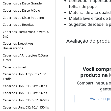
Conteúdo: 1 apontador, 
Cadernos de Disco Grande
folhas de papel
Cadernos de Disco Médio
Material de alta quali
Cadernos de Disco Pequeno
Maleta leve e fácil de 
Sugestão de idade: a p
Cadernos de Receitas
Cadernos Executivos Univers. c/
Imã
Avaliação do produ
Cadernos Executivos
Universitários
Cadernos p/ Anotações C.Dura
13x21
Cadernos Smart
Você compr
produto na 
Cadernos Univ. Argo Imã 10x1
160fls
Compartilhe sua 
Cadernos Univ. C.D. 01x1 80 fls
gente
Cadernos Univ. C.D. 01x1 96 fls
Avaliar o p
Cadernos Univ. C.D. 05x1 160 fls
Cadernos Univ. C.D. 10x1 150 fls