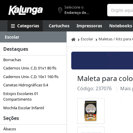
Selecione o
Endereço de entrega
Categorias
Cartuchos
Impressoras
Notebooks
Escolar
Apresentação
Smartphones
Artes
Gamers
Higi
Escolar
Maletas / Kits para 
Destaques
Borrachas
Cadernos Univ. C.D. 01x1 80 fls
Maleta para colo
Cadernos Univ. C.D. 10x1 160 fls
Canetas Hidrográficas 0.4
Código: 237076
Mais
Estojos Escolares 01
Compartimento
Mochila Escolar Infantil
Seções
Ábacos