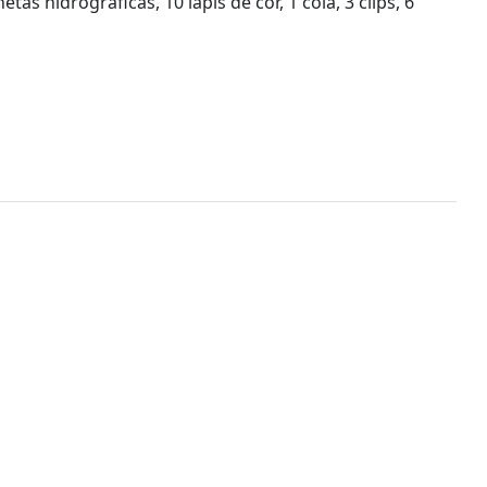
as hidrográficas, 10 lápis de cor, 1 cola, 3 clips, 6