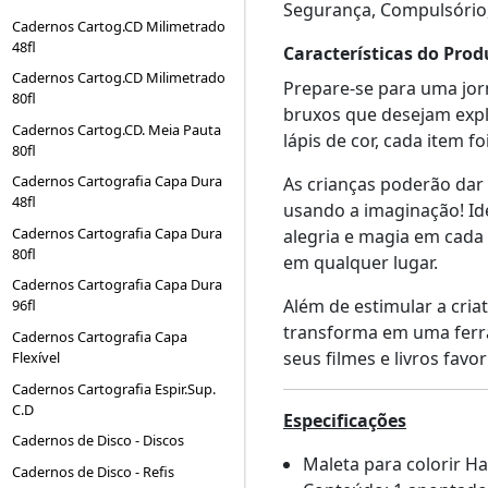
Segurança, Compulsório
Cadernos Cartog.CD Milimetrado
48fl
Características do Prod
Cadernos Cartog.CD Milimetrado
Prepare-se para uma jo
80fl
bruxos que desejam expl
Cadernos Cartog.CD. Meia Pauta
lápis de cor, cada item 
80fl
Cadernos Cartografia Capa Dura
As crianças poderão dar
48fl
usando a imaginação! Ide
Cadernos Cartografia Capa Dura
alegria e magia em cada 
80fl
em qualquer lugar.
Cadernos Cartografia Capa Dura
Além de estimular a cria
96fl
transforma em uma ferra
Cadernos Cartografia Capa
seus filmes e livros favor
Flexível
Cadernos Cartografia Espir.Sup.
C.D
Especificações
Cadernos de Disco - Discos
Maleta para colorir Har
Cadernos de Disco - Refis