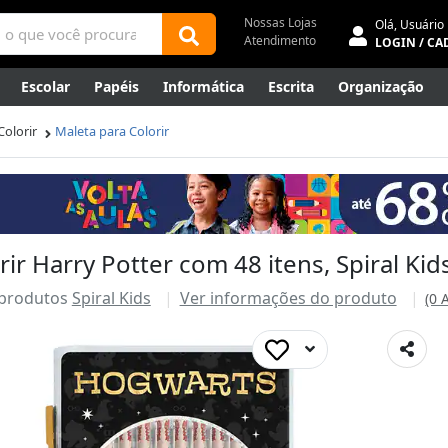
Nossas Lojas
Olá,
Usuário
Atendimento
LOGIN / CA
Escolar
Papéis
Informática
Escrita
Organização
ene
Mídias
Envelopes
Rede
Automação Comercial
Colorir
Maleta para Colorir
Canetas Luxo
Outlet
rir Harry Potter com 48 itens, Spiral Kid
 produtos
Spiral Kids
Ver informações do produto
(0 