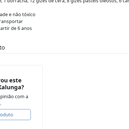
1 borracha, 12 gizes de cera, 8 gizes pastéis oleosos, 6 canet
dade e não tóxico
transportar
artir de 6 anos
to
ou este
Kalunga?
opinião com a
.
roduto