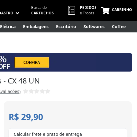
Busca de
PEDIDOS
CARRINHO
DASTRO
CARTUCHOS
e Trocas
Elétrica
Embalagens
Escritório
Softwares
Coffee
Móveis
Eletrônicos
Cuidados Pessoais
Smart Home
s - CX 48 UN
Avaliações)
R$ 29,90
Calcular frete e prazo de entrega