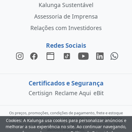
Kalunga Sustentável
Assessoria de Imprensa
Relações com Investidores
Redes Sociais
Certificados e Segurança
Certisign
Reclame Aqui
eBit
Os preços, promoções, condições de pagamento, frete e estoque
são válidos apenas para compras pelo site. No caso de diferença
Cookies: A Kalunga usa cookies para personalizar anúncios e
de preço no site, o valor válido é o do carrinho de compras. Não
melhorar a sua experiência no site. Ao continuar navegando,
abrimos embalagens.