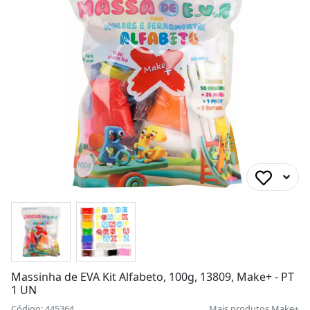
Massinha de EVA Kit Alfabeto, 100g, 13809, Make+ - PT
1 UN
Código: 445364
Mais produtos
Make+