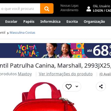
Nossas Lojas
Olá,
Usuário
Atendimento
LOGIN / CA
Escolar
Papéis
Informática
Escrita
Organização
ene
Mídias
Envelopes
Rede
Automação Comercial
ntil
Masculina Costas
Canetas Luxo
Outlet
ntil Patrulha Canina, Marshall, 2993JX2
 produtos
Maxtoy
Ver informações do produto
(0 Aval