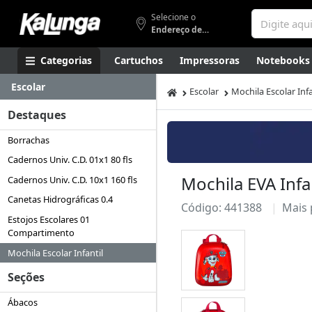
Selecione o
Endereço de entrega
Categorias
Cartuchos
Impressoras
Notebooks
Escolar
Apresentação
Smartphones
Artes
Gamers
Higi
Escolar
Mochila Escolar Infa
Destaques
Borrachas
Cadernos Univ. C.D. 01x1 80 fls
Mochila EVA Infa
Cadernos Univ. C.D. 10x1 160 fls
Canetas Hidrográficas 0.4
Código: 441388
Mais
Estojos Escolares 01
Compartimento
Mochila Escolar Infantil
Seções
Ábacos