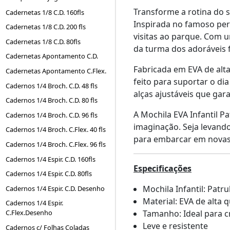
Transforme a rotina do 
Cadernetas 1/8 C.D. 160fls
Inspirada no famoso per
Cadernetas 1/8 C.D. 200 fls
visitas ao parque. Com u
Cadernetas 1/8 C.D. 80fls
da turma dos adoráveis f
Cadernetas Apontamento C.D.
Fabricada em EVA de alta
Cadernetas Apontamento C.Flex.
feito para suportar o d
Cadernos 1/4 Broch. C.D. 48 fls
alças ajustáveis que gar
Cadernos 1/4 Broch. C.D. 80 fls
A Mochila EVA Infantil P
Cadernos 1/4 Broch. C.D. 96 fls
imaginação. Seja levando
Cadernos 1/4 Broch. C.Flex. 40 fls
para embarcar em novas 
Cadernos 1/4 Broch. C.Flex. 96 fls
Cadernos 1/4 Espir. C.D. 160fls
Especificações
Cadernos 1/4 Espir. C.D. 80fls
Mochila Infantil: Patr
Cadernos 1/4 Espir. C.D. Desenho
Material: EVA de alta 
Cadernos 1/4 Espir.
Tamanho: Ideal para c
C.Flex.Desenho
Leve e resistente
Cadernos c/ Folhas Coladas