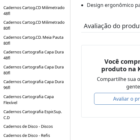
Design ergonômico pa
Cadernos Cartog.CD Milimetrado
48fl
Cadernos Cartog.CD Milimetrado
Avaliação do produ
80fl
Cadernos Cartog.CD. Meia Pauta
80fl
Cadernos Cartografia Capa Dura
48fl
Você compr
Cadernos Cartografia Capa Dura
produto na 
80fl
Compartilhe sua 
Cadernos Cartografia Capa Dura
gente
96fl
Cadernos Cartografia Capa
Avaliar o p
Flexível
Cadernos Cartografia Espir.Sup.
C.D
Cadernos de Disco - Discos
Cadernos de Disco - Refis