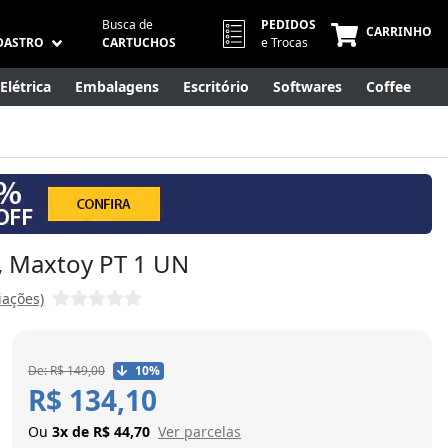
Busca de
PEDIDOS
CARRINHO
DASTRO
CARTUCHOS
e Trocas
Elétrica
Embalagens
Escritório
Softwares
Coffee
Móveis
Eletrônicos
Cuidados Pessoais
Smart Home
5, Maxtoy PT 1 UN
iações)
De: R$ 149,00
10%
R$ 134,10
Ou
3x de R$ 44,70
Ver parcelas