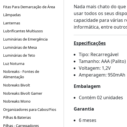
Nada mais chato do que f
Fitas Para Demarcação de Área
usar todos os seus dispo
Lâmpadas
capacidade para várias r
Lanternas
informática, entre outro
Lubrificantes Multiusos
Luminárias de Emergência
Especificações
Luminárias de Mesa
Tipo: Recarregável
Luminárias de Teto
Tamanho: AAA (Palito)
Luz Noturna
Voltagem: 1,2V
Nobreaks - Fontes de
Amperagem: 950mAh
Alimentação
Nobreaks Bivolt
Embalagem
Nobreaks Bivolt Gamer
Contém 02 unidades
Nobreaks Mono
Garantia
Organizadores para Cabos/Fios
Pilhas & Baterias
6 meses
Pilhas - Carregadores