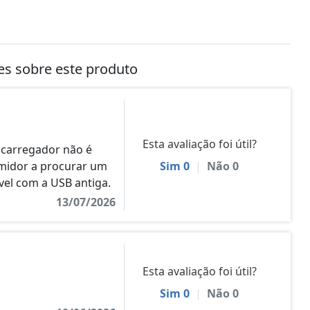
tes sobre este produto
Esta avaliação foi útil?
 carregador não é
umidor a procurar um
Sim
0
|
Não
0
el com a USB antiga.
13/07/2026
Esta avaliação foi útil?
Sim
0
|
Não
0