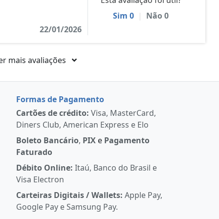
Esta avaliação foi útil?
Sim
0
|
Não
0
22/01/2026
er mais avaliações
Formas de Pagamento
Cartões de crédito:
Visa, MasterCard,
Diners Club, American Express e Elo
Boleto Bancário
,
PIX
e
Pagamento
Faturado
Débito Online:
Itaú, Banco do Brasil e
Visa Electron
Carteiras Digitais / Wallets:
Apple Pay,
Google Pay e Samsung Pay.