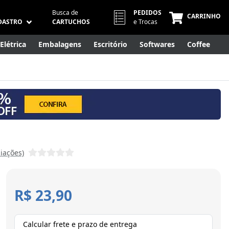
Busca de
PEDIDOS
CARRINHO
DASTRO
CARTUCHOS
e Trocas
Elétrica
Embalagens
Escritório
Softwares
Coffee
Móveis
Eletrônicos
Cuidados Pessoais
Smart Home
liações)
R$ 23,90
Calcular frete e prazo de entrega