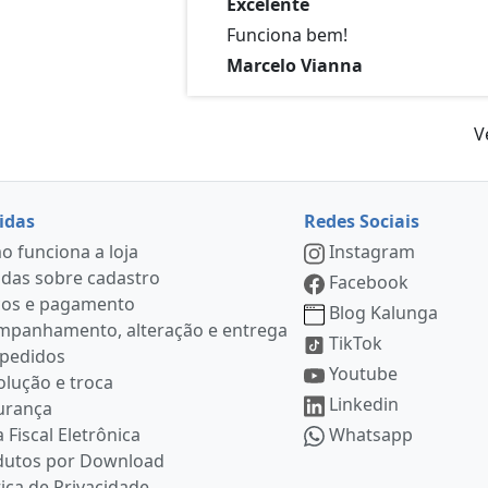
Excelente
Funciona bem!
Marcelo Vianna
V
idas
Redes Sociais
 funciona a loja
Instagram
das sobre cadastro
Facebook
ços e pagamento
Blog Kalunga
mpanhamento, alteração e entrega
TikTok
 pedidos
Youtube
lução e troca
Linkedin
urança
 Fiscal Eletrônica
Whatsapp
dutos por Download
tica de Privacidade