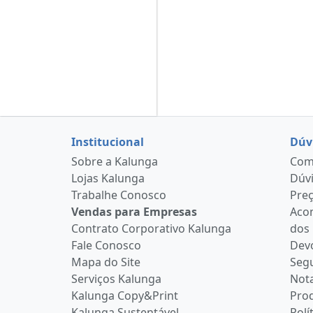
Institucional
Dúv
Sobre a Kalunga
Como
Lojas Kalunga
Dúvi
Trabalhe Conosco
Pre
Vendas para Empresas
Aco
Contrato Corporativo Kalunga
dos
Fale Conosco
Devo
Mapa do Site
Seg
Serviços Kalunga
Nota
Kalunga Copy&Print
Pro
Kalunga Sustentável
Polí