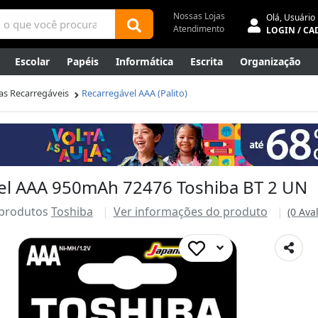
Nossas Lojas
Olá,
Usuário
Atendimento
LOGIN / CA
Escolar
Papéis
Informática
Escrita
Organização
ene
Mídias
Envelopes
Rede
Automação Comercial
has Recarregáveis
Recarregável AAA (Palito)
Canetas Luxo
Outlet
vel AAA 950mAh 72476 Toshiba BT 2 UN
 produtos
Toshiba
Ver informações do produto
(0 Ava