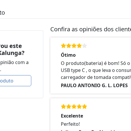
to
Confira as opiniões dos clien
ou este
Kalunga?
Ótimo
opinião com a
O produto(bateria) é bom! Só o
.
USB type C , o que leva o cons
carregador de tomada compatív
roduto
PAULO ANTONIO G. L. LOPES
Excelente
Perfeito!