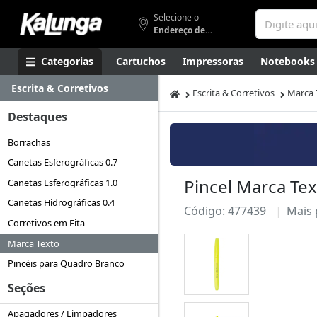
Selecione o
Endereço de entrega
Categorias
Cartuchos
Impressoras
Notebooks
Escrita & Corretivos
Apresentação
Smartphones
Artes
Gamers
Higi
Escrita & Corretivos
Marca 
Destaques
Borrachas
Canetas Esferográficas 0.7
Pincel Marca Te
Canetas Esferográficas 1.0
Canetas Hidrográficas 0.4
Código: 477439
Mais
Corretivos em Fita
Marca Texto
Pincéis para Quadro Branco
Seções
Apagadores / Limpadores