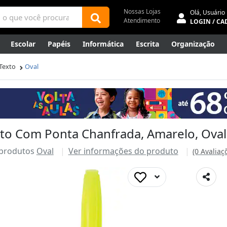
Nossas Lojas
Olá,
Usuário
Atendimento
LOGIN / CA
Escolar
Papéis
Informática
Escrita
Organização
ene
Mídias
Envelopes
Rede
Automação Comercial
Texto
Oval
Canetas Luxo
Outlet
xto Com Ponta Chanfrada, Amarelo, Oval
 produtos
Oval
Ver informações do produto
(0 Avaliaç