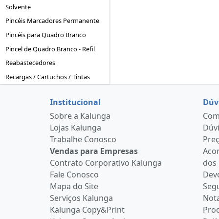
Solvente
Pincéis Marcadores Permanente
Pincéis para Quadro Branco
Pincel de Quadro Branco - Refil
Reabastecedores
Recargas / Cartuchos / Tintas
Institucional
Dúv
Sobre a Kalunga
Como
Lojas Kalunga
Dúvi
Trabalhe Conosco
Pre
Vendas para Empresas
Aco
Contrato Corporativo Kalunga
dos
Fale Conosco
Devo
Mapa do Site
Seg
Serviços Kalunga
Nota
Kalunga Copy&Print
Pro