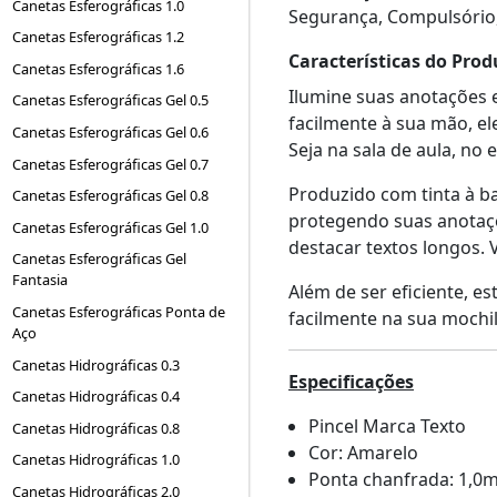
Canetas Esferográficas 1.0
Segurança, Compulsório
Canetas Esferográficas 1.2
Características do Prod
Canetas Esferográficas 1.6
Ilumine suas anotações 
Canetas Esferográficas Gel 0.5
facilmente à sua mão, el
Canetas Esferográficas Gel 0.6
Seja na sala de aula, no 
Canetas Esferográficas Gel 0.7
Produzido com tinta à b
Canetas Esferográficas Gel 0.8
protegendo suas anotaçõe
Canetas Esferográficas Gel 1.0
destacar textos longos.
Canetas Esferográficas Gel
Fantasia
Além de ser eficiente, e
Canetas Esferográficas Ponta de
facilmente na sua mochi
Aço
Canetas Hidrográficas 0.3
Especificações
Canetas Hidrográficas 0.4
Pincel Marca Texto
Canetas Hidrográficas 0.8
Cor: Amarelo
Canetas Hidrográficas 1.0
Ponta chanfrada: 1,0
Canetas Hidrográficas 2.0