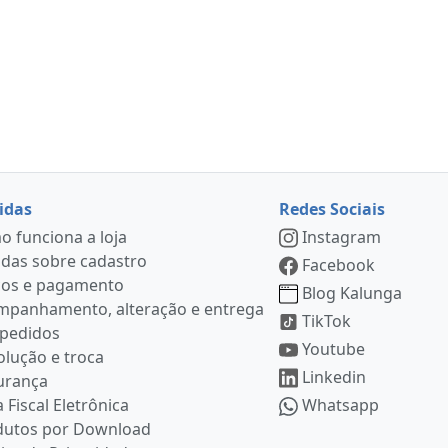
idas
Redes Sociais
 funciona a loja
Instagram
das sobre cadastro
Facebook
ços e pagamento
Blog Kalunga
mpanhamento, alteração e entrega
TikTok
 pedidos
Youtube
lução e troca
Linkedin
urança
 Fiscal Eletrônica
Whatsapp
dutos por Download