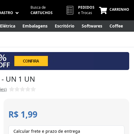
Busca de
PEDIDOS
CARRINHO
DASTRO
CARTUCHOS
e Trocas
Elétrica
Embalagens
Escritório
Softwares
Coffee
Móveis
Eletrônicos
Cuidados Pessoais
Smart Home
 - UN 1 UN
ões)
R$ 1,99
Calcular frete e prazo de entrega