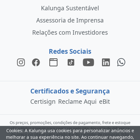
Kalunga Sustentável
Assessoria de Imprensa
Relações com Investidores
Redes Sociais
Certificados e Segurança
Certisign
Reclame Aqui
eBit
Os preços, promoções, condições de pagamento, frete e estoque
são válidos apenas para compras pelo site. No caso de diferença
Cookies: A Kalunga usa cookies para personalizar anúncios e
de preço no site, o valor válido é o do carrinho de compras. Não
melhorar a sua experiência no site. Ao continuar navegando,