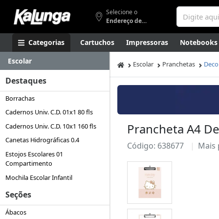
Selecione o
Endereço de entrega
Categorias
Cartuchos
Impressoras
Notebooks
Escolar
Apresentação
Smartphones
Artes
Gamers
Higi
Escolar
Pranchetas
Deco
Destaques
Borrachas
Cadernos Univ. C.D. 01x1 80 fls
Prancheta A4 Dec
Cadernos Univ. C.D. 10x1 160 fls
Canetas Hidrográficas 0.4
Código: 638677
Mais
Estojos Escolares 01
Compartimento
Mochila Escolar Infantil
Seções
Ábacos