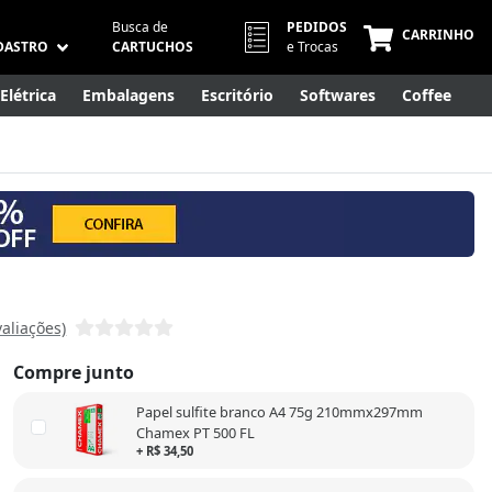
Busca de
PEDIDOS
CARRINHO
DASTRO
CARTUCHOS
e Trocas
Elétrica
Embalagens
Escritório
Softwares
Coffee
Móveis
Eletrônicos
Cuidados Pessoais
Smart Home
valiações)
Compre junto
Papel sulfite branco A4 75g 210mmx297mm
Chamex PT 500 FL
+ R$ 34,50