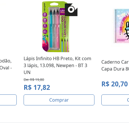
Lápis Infinito HB Preto, Kit com
godão,
Caderno Car
3 lápis, 13.098, Newpen - BT 3
Oval -
Capa Dura 80
UN
De: R$ 19,80
R$ 20,70
R$ 17,82
Comprar