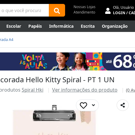
Nossas Lojas
Olá,
Usuário
Atendimento
LOGIN / CA
Escolar
Papéis
Informática
Escrita
Organização
ene
Mídias
Envelopes
Rede
Automação Comercial
rada A4
Canetas Luxo
Outlet
orada Hello Kitty Spiral - PT 1 UN
 produtos
Spiral Hki
Ver informações do produto
(0 A