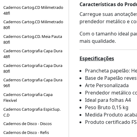
Características do Prod
Cadernos Cartog.CD Milimetrado
48fl
Carregue suas anotações
prendedor metálico e co
Cadernos Cartog.CD Milimetrado
80fl
Com o tamanho ideal para
Cadernos Cartog.CD. Meia Pauta
mais qualidade.
80fl
Cadernos Cartografia Capa Dura
48fl
Especificações
Cadernos Cartografia Capa Dura
Prancheta papelão: Hel
80fl
Base de Papelão reves
Cadernos Cartografia Capa Dura
Arte Personalizada
96fl
Prendedor metálico co
Cadernos Cartografia Capa
Ideal para folhas A4
Flexível
Peso Bruto 0,15 kg
Cadernos Cartografia Espir.Sup.
Medida Produto acab
C.D
Produto certificado F
Cadernos de Disco - Discos
Cadernos de Disco - Refis