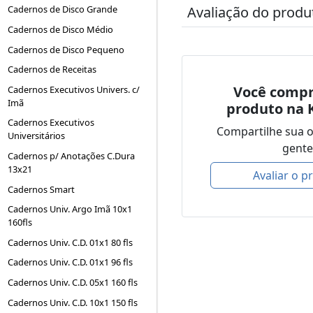
Avaliação do produ
Cadernos de Disco Grande
Cadernos de Disco Médio
Cadernos de Disco Pequeno
Cadernos de Receitas
Você compr
Cadernos Executivos Univers. c/
Imã
produto na 
Cadernos Executivos
Compartilhe sua 
Universitários
gente
Cadernos p/ Anotações C.Dura
13x21
Avaliar o p
Cadernos Smart
Cadernos Univ. Argo Imã 10x1
160fls
Cadernos Univ. C.D. 01x1 80 fls
Cadernos Univ. C.D. 01x1 96 fls
Cadernos Univ. C.D. 05x1 160 fls
Cadernos Univ. C.D. 10x1 150 fls