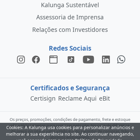
Kalunga Sustentável
Assessoria de Imprensa
Relações com Investidores
Redes Sociais
Certificados e Segurança
Certisign
Reclame Aqui
eBit
Os preços, promoções, condições de pagamento, frete e estoque
são válidos apenas para compras pelo site. No caso de diferença
Cookies: A Kalunga usa cookies para personalizar anúncios e
de preço no site, o valor válido é o do carrinho de compras. Não
melhorar a sua experiência no site. Ao continuar navegando,
abrimos embalagens.