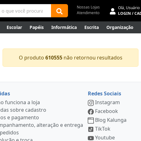
Nossas Lojas
Olá,
Usuário
Atendimento
LOGIN / CA
Escolar
Papéis
Informática
Escrita
Organização
ene
Mídias
Envelopes
Rede
Automação Comercial
Canetas Luxo
Outlet
O produto
610555
não retornou resultados
idas
Redes Sociais
 funciona a loja
Instagram
das sobre cadastro
Facebook
ços e pagamento
Blog Kalunga
mpanhamento, alteração e entrega
TikTok
 pedidos
Youtube
lução e troca