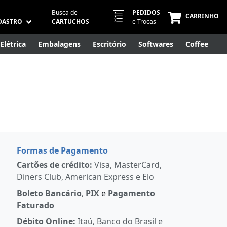
Busca de
PEDIDOS
CARRINHO
DASTRO
CARTUCHOS
e Trocas
Elétrica
Embalagens
Escritório
Softwares
Coffee
Móveis
Eletrônicos
Cuidados Pessoais
Smart Home
Formas de Pagamento
Cartões de crédito:
Visa, MasterCard,
Diners Club, American Express e Elo
Boleto Bancário
,
PIX
e
Pagamento
Faturado
Débito Online:
Itaú, Banco do Brasil e