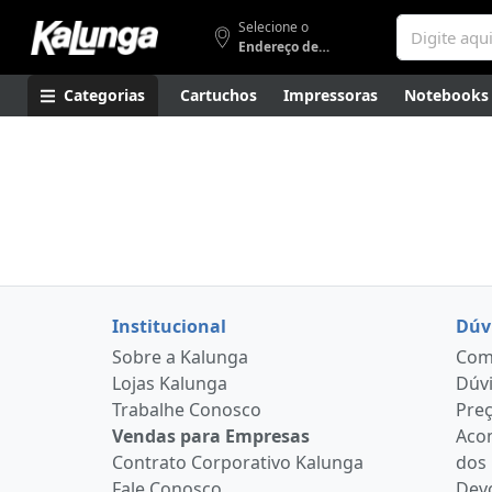
Selecione o
Endereço de entrega
Categorias
Cartuchos
Impressoras
Notebooks
Apresentação
Smartphones
Artes
Gamers
Higi
Institucional
Dúv
Sobre a Kalunga
Como
Lojas Kalunga
Dúvi
Trabalhe Conosco
Pre
Vendas para Empresas
Aco
Contrato Corporativo Kalunga
dos
Fale Conosco
Devo