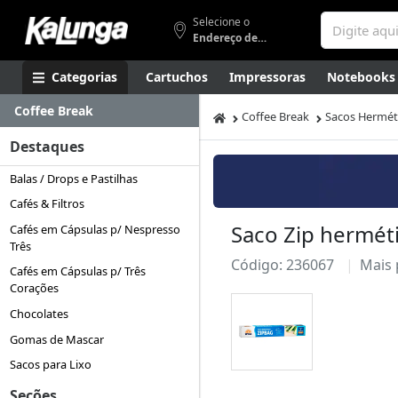
Selecione o
Endereço de entrega
Categorias
Cartuchos
Impressoras
Notebooks
Coffee Break
Apresentação
Smartphones
Artes
Gamers
Higi
Coffee Break
Sacos Herméti
Destaques
Balas / Drops e Pastilhas
Cafés & Filtros
Saco Zip hermét
Cafés em Cápsulas p/ Nespresso
Três
Código: 236067
Mais
Cafés em Cápsulas p/ Três
Corações
Chocolates
Gomas de Mascar
Sacos para Lixo
Seções