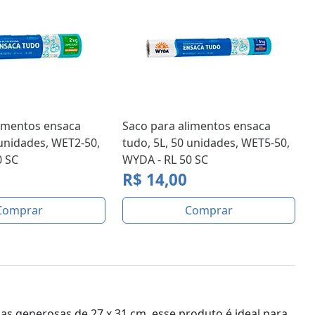
limentos ensaca
Saco para alimentos ensaca
 unidades, WET2-50,
tudo, 5L, 50 unidades, WET5-50,
0 SC
WYDA - RL 50 SC
R$ 14,00
Comprar
Comprar
 generosas de 27 x 31 cm, esse produto é ideal para