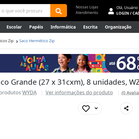
Nossas Lojas
Olá,
Usuário
Atendimento
LOGIN / CA
Escolar
Papéis
Informática
Escrita
Organização
ene
Mídias
Envelopes
Rede
Automação Comercial
cos Zip
Saco Hermético Zip
Canetas Luxo
Outlet
ico Grande (27 x 31cxm), 8 unidades, W
 produtos
WYDA
Ver informações do produto
(0 Avali