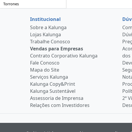
Torrones
Institucional
Dúv
Sobre a Kalunga
Como
Lojas Kalunga
Dúvi
Trabalhe Conosco
Pre
Vendas para Empresas
Aco
Contrato Corporativo Kalunga
dos
Fale Conosco
Devo
Mapa do Site
Seg
Serviços Kalunga
Nota
Kalunga Copy&Print
Pro
Kalunga Sustentável
Polí
Assessoria de Imprensa
2ª V
Relações com Investidores
Desc