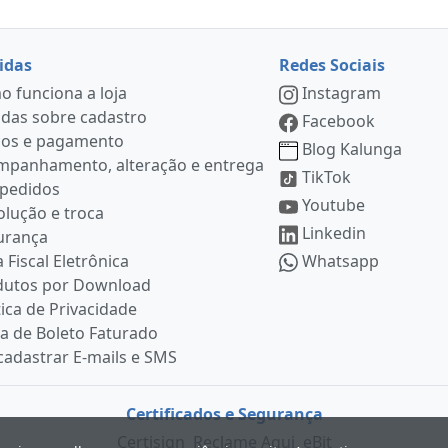
idas
Redes Sociais
 funciona a loja
Instagram
das sobre cadastro
Facebook
ços e pagamento
Blog Kalunga
mpanhamento, alteração e entrega
TikTok
 pedidos
Youtube
lução e troca
Linkedin
urança
 Fiscal Eletrônica
Whatsapp
dutos por Download
tica de Privacidade
ia de Boleto Faturado
adastrar E-mails e SMS
Certificados e Segurança
Certisign
Reclame Aqui
eBit