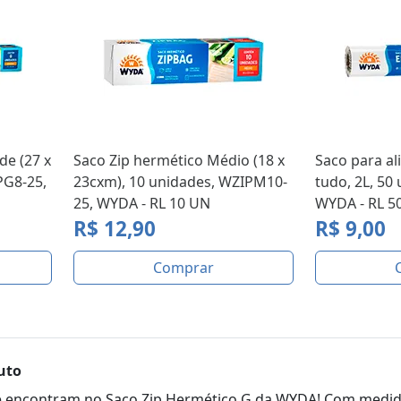
de (27 x
Saco Zip hermético Médio (18 x
Saco para a
PG8-25,
23cxm), 10 unidades, WZIPM10-
tudo, 2L, 50
25, WYDA - RL 10 UN
WYDA - RL 5
R$ 12,90
R$ 9,00
Comprar
uto
e encontram no Saco Zip Hermético G da WYDA! Com medidas