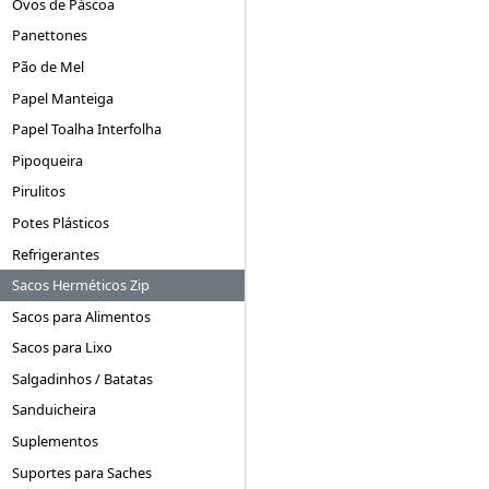
Ovos de Páscoa
Panettones
Pão de Mel
Papel Manteiga
Papel Toalha Interfolha
Pipoqueira
Pirulitos
Potes Plásticos
Refrigerantes
Sacos Herméticos Zip
Sacos para Alimentos
Sacos para Lixo
Salgadinhos / Batatas
Sanduicheira
Suplementos
Suportes para Saches