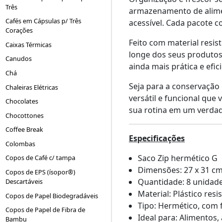
Três
armazenamento de alimen
Cafés em Cápsulas p/ Três
acessível. Cada pacote c
Corações
Feito com material resi
Caixas Térmicas
longe dos seus produtos.
Canudos
ainda mais prática e ef
Chá
Seja para a conservação
Chaleiras Elétricas
versátil e funcional qu
Chocolates
sua rotina em um verdad
Chocottones
Coffee Break
Especificações
Colombas
Saco Zip hermético G
Copos de Café c/ tampa
Dimensões: 27 x 31 c
Copos de EPS (ísopor®)
Quantidade: 8 unidad
Descartáveis
Material: Plástico resi
Copos de Papel Biodegradáveis
Tipo: Hermético, com
Copos de Papel de Fibra de
Ideal para: Alimentos
Bambu