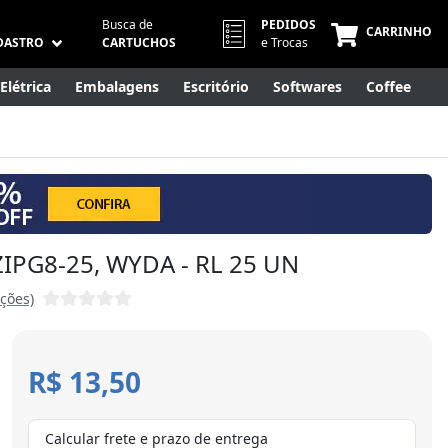
Busca de
PEDIDOS
CARRINHO
DASTRO
CARTUCHOS
e Trocas
Elétrica
Embalagens
Escritório
Softwares
Coffee
Móveis
Eletrônicos
Cuidados Pessoais
Smart Home
ZIPG8-25, WYDA - RL 25 UN
ações)
R$ 13,50
Calcular frete e prazo de entrega