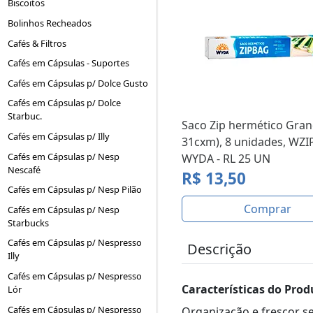
Biscoitos
Bolinhos Recheados
Cafés & Filtros
Cafés em Cápsulas - Suportes
Cafés em Cápsulas p/ Dolce Gusto
Cafés em Cápsulas p/ Dolce
Starbuc.
Saco Zip hermético Gran
Cafés em Cápsulas p/ Illy
31cxm), 8 unidades, WZI
Cafés em Cápsulas p/ Nesp
WYDA - RL 25 UN
Nescafé
R$ 13,50
Cafés em Cápsulas p/ Nesp Pilão
Comprar
Cafés em Cápsulas p/ Nesp
Starbucks
Cafés em Cápsulas p/ Nespresso
Descrição
Illy
Cafés em Cápsulas p/ Nespresso
Características do Prod
Lór
Cafés em Cápsulas p/ Nespresso
Organização e frescor s