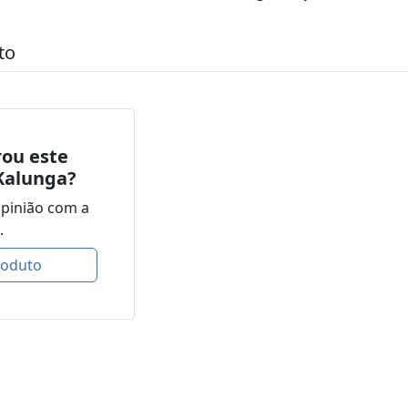
to
ou este
Kalunga?
opinião com a
.
roduto