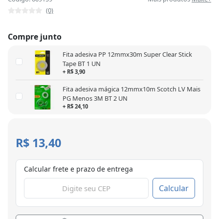
(0)
Compre junto
Fita adesiva PP 12mmx30m Super Clear Stick
Tape BT 1 UN
+ R$ 3,90
Fita adesiva mágica 12mmx10m Scotch LV Mais
PG Menos 3M BT 2 UN
+ R$ 24,10
R$ 13,40
Calcular frete e prazo de entrega
Calcular