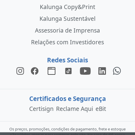
Kalunga Copy&Print
Kalunga Sustentável
Assessoria de Imprensa
Relações com Investidores
Redes Sociais
Certificados e Segurança
Certisign
Reclame Aqui
eBit
Os preços, promoções, condições de pagamento, frete e estoque
são válidos apenas para compras pelo site. No caso de diferença