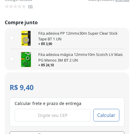
(0)
Compre junto
Fita adesiva PP 12mmx30m Super Clear Stick
Tape BT 1 UN
+ R$ 3,90
Fita adesiva mágica 12mmx10m Scotch LV Mais
PG Menos 3M BT 2 UN
+ R$ 24,10
R$ 9,40
Calcular frete e prazo de entrega
Calcular