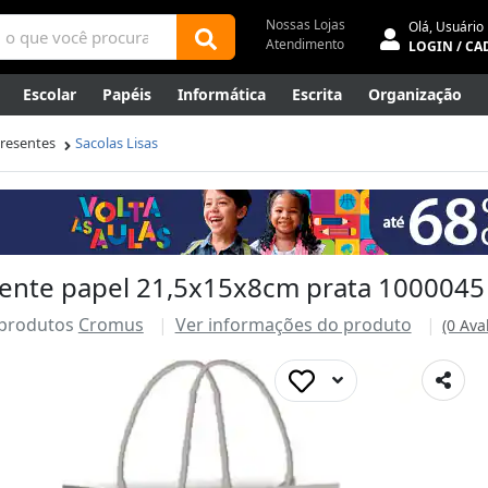
Nossas Lojas
Olá,
Usuário
Atendimento
LOGIN / CA
Escolar
Papéis
Informática
Escrita
Organização
ene
Mídias
Envelopes
Rede
Automação Comercial
Presentes
Sacolas Lisas
Canetas Luxo
Outlet
sente papel 21,5x15x8cm prata 100004
 produtos
Cromus
Ver informações do produto
(0 Ava