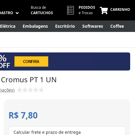
Busca de
PEDIDOS
CARRINHO
DASTRO
CARTUCHOS
e Trocas
Elétrica
Embalagens
Escritório
Softwares
Coffee
Móveis
Eletrônicos
Cuidados Pessoais
Smart Home
5 Cromus PT 1 UN
liações)
R$ 7,80
Calcular frete e prazo de entrega