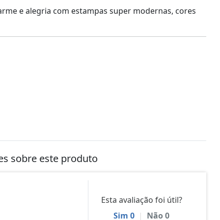
arme e alegria com estampas super modernas, cores
tes sobre este produto
Esta avaliação foi útil?
Sim
0
|
Não
0