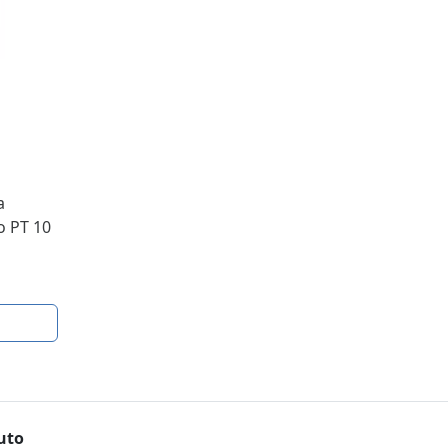
a
 PT 10
uto