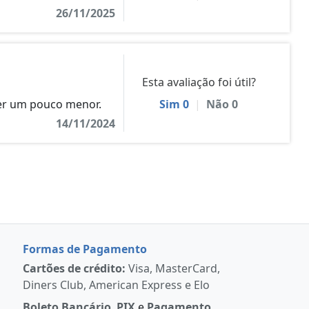
26/11/2025
Esta avaliação foi útil?
ser um pouco menor.
Sim
0
|
Não
0
14/11/2024
Formas de Pagamento
Cartões de crédito:
Visa, MasterCard,
Diners Club, American Express e Elo
Boleto Bancário
,
PIX
e
Pagamento