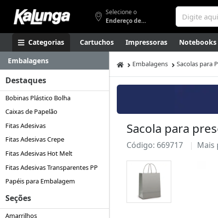
Selecione o
Endereço de entrega
Categorias
Cartuchos
Impressoras
Notebooks
Embalagens
Apresentação
Smartphones
Artes
Gamers
Higi
Embalagens
Sacolas para 
Destaques
Bobinas Plástico Bolha
Caixas de Papelão
Sacola para pre
Fitas Adesivas
Fitas Adesivas Crepe
Código: 669717
Mais
Fitas Adesivas Hot Melt
Fitas Adesivas Transparentes PP
Papéis para Embalagem
Seções
Amarrilhos