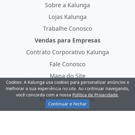
Sobre a Kalunga
Lojas Kalunga
Trabalhe Conosco
Vendas para Empresas
Contrato Corporativo Kalunga
Fale Conosco
Mapa do Site
Cookies: A Kalunga usa cookies para personalizar anúncios e
Serviços Kalunga
melhorar a sua experiência no site. Ao continuar navegando,
você concorda com a nossa
Política de Privacidade
.
Kalunga Copy&Print
Continuar e Fechar
Kalunga Sustentável
Assessoria de Imprensa
Relações com Investidores