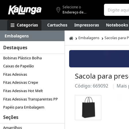
Selecione o
Endereço de entrega
Categorias
Cartuchos
Impressoras
Notebooks
Embalagens
Apresentação
Smartphones
Artes
Gamers
Higi
Embalagens
Sacolas para 
Destaques
Bobinas Plástico Bolha
Caixas de Papelão
Sacola para pre
Fitas Adesivas
Fitas Adesivas Crepe
Código: 669092
Mais
Fitas Adesivas Hot Melt
Fitas Adesivas Transparentes PP
Papéis para Embalagem
Seções
Amarrilhos