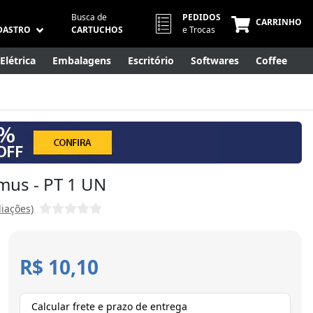
Busca de
PEDIDOS
CARRINHO
DASTRO
CARTUCHOS
e Trocas
Elétrica
Embalagens
Escritório
Softwares
Coffee
Móveis
Eletrônicos
Cuidados Pessoais
Smart Home
mus - PT 1 UN
liações)
R$ 10,10
Calcular frete e prazo de entrega