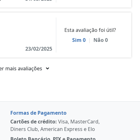
Esta avaliação foi útil?
Sim
0
|
Não
0
23/02/2025
er mais avaliações
Formas de Pagamento
Cartões de crédito:
Visa, MasterCard,
Diners Club, American Express e Elo
Boleto Bancário
,
PIX
e
Pagamento