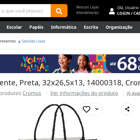
Nossas Lojas
Olá,
Usuário
Atendimento
LOGIN / CA
Escolar
Papéis
Informática
Escrita
Organização
ene
Mídias
Envelopes
Rede
Automação Comercial
Presentes
Sacolas Lisas
Canetas Luxo
Outlet
sente, Preta, 32x26,5x13, 14000318, Cro
 produtos
Cromus
Ver informações do produto
(0 Ava