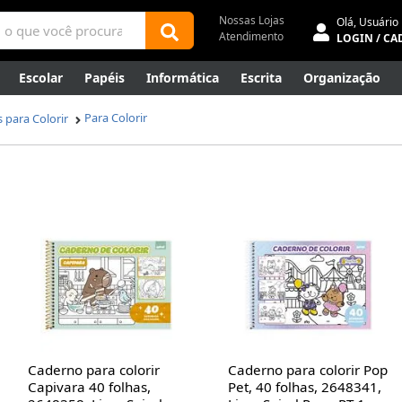
Nossas Lojas
Olá,
Usuário
Atendimento
LOGIN / CA
Escolar
Papéis
Informática
Escrita
Organização
ene
Mídias
Envelopes
Rede
Automação Comercial
Para Colorir
 para Colorir
Canetas Luxo
Outlet
Caderno para colorir
Caderno para colorir Pop
Capivara 40 folhas,
Pet, 40 folhas, 2648341,