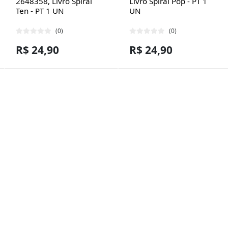
2648358, Livro Spiral
Livro Spiral Pop - PT 1
Ten - PT 1 UN
UN
(0)
(0)
R$ 24,90
R$ 24,90