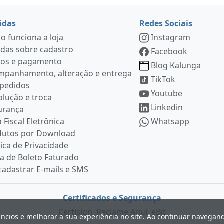
idas
Redes Sociais
 funciona a loja
Instagram
das sobre cadastro
Facebook
ços e pagamento
Blog Kalunga
mpanhamento, alteração e entrega
TikTok
 pedidos
Youtube
lução e troca
Linkedin
urança
 Fiscal Eletrônica
Whatsapp
dutos por Download
tica de Privacidade
ia de Boleto Faturado
adastrar E-mails e SMS
Certificados e Segurança
Certisign
Reclame Aqui
eBit
úncios e melhorar a sua experiência no site. Ao continuar navega