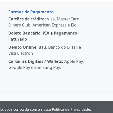
Formas de Pagamento
Cartões de crédito:
Visa, MasterCard,
Diners Club, American Express e Elo
Boleto Bancário
,
PIX
e
Pagamento
Faturado
Débito Online:
Itaú, Banco do Brasil e
Visa Electron
Carteiras Digitais / Wallets:
Apple Pay,
Google Pay e Samsung Pay.
ndo, você concorda com a nossa
Política de Privacidade
.