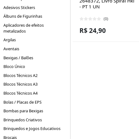
2648372, Livro Spiral Hki
- PT 1 UN
Adesivos Stickers
Álbuns de Figurinhas
(0)
Aplicadores de efeitos
R$ 24,90
metalizados
Argilas
Aventais
Bexigas / Balões
Bloco Único
Blocos Técnicos A2
Blocos Técnicos A3
Blocos Técnicos A4
Bolas / Placas de EPS
Bombas para Bexigas
Brinquedos Criativos
Brinquedos e Jogos Educativos
Brocais