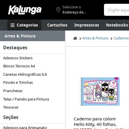
Selecione o
Endereço de entrega
Categorias
Cartuchos
Impressoras
Notebooks
Artes & Pintura
Apresentação
Smartphones
Artes
Gamers
Higi
Artes & Pintura
Cadernos
Destaques
Adesivos Stickers
Blocos Técnicos A4
Canetas Hidrográficas 0.4
Pincéis e Trinchas
Pranchetas
Telas / Painéis para Pintura
Tesouras
Seções
Caderno para colorir
Hello Kitty, 40 folhas,
Adesivos para Artesanato