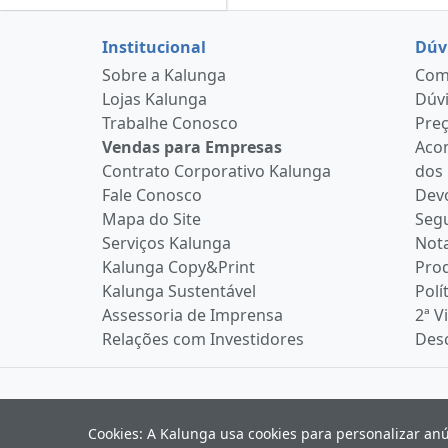
Institucional
Dúv
Sobre a Kalunga
Como
Lojas Kalunga
Dúvi
Trabalhe Conosco
Pre
Vendas para Empresas
Aco
Contrato Corporativo Kalunga
dos
Fale Conosco
Devo
Mapa do Site
Seg
Serviços Kalunga
Nota
Kalunga Copy&Print
Pro
Kalunga Sustentável
Polí
Assessoria de Imprensa
2ª V
Relações com Investidores
Desc
Cookies: A Kalunga usa cookies para personalizar an