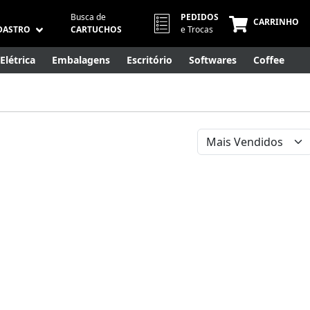
Busca de
PEDIDOS
CARRINHO
DASTRO
CARTUCHOS
e Trocas
Elétrica
Embalagens
Escritório
Softwares
Coffee
Móveis
Eletrônicos
Cuidados Pessoais
Smart Home