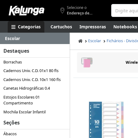
Selecione o
Endereço de entrega
Categorias
Cartuchos
Impressoras
Notebooks
Escolar
Apresentação
Smartphones
Artes
Gamers
Higi
Escolar
Fichários - Divisó
Destaques
Borrachas
Wirele
Cadernos Univ. C.D. 01x1 80 fls
Cadernos Univ. C.D. 10x1 160 fls
Canetas Hidrográficas 0.4
Estojos Escolares 01
Compartimento
Mochila Escolar Infantil
Seções
Ábacos