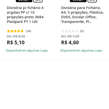
Divisória p/ fichário 4
Divisória para Fichário,
argolas PP c/ 10
A4, 5 projeções, Plástica,
projeções preto 3684
DV05, Escolar Office,
Plastpark PT 1 UN
Transparente, Pl...
(34)
(0)
De: R$ 8,50
De: R$ 7,60
R$ 5,10
R$ 4,60
Disponível em algumas Lojas.
Disponível em algumas Lojas.