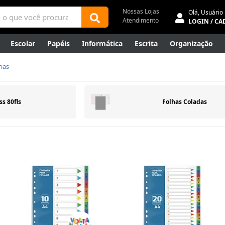
Nossas Lojas
Olá,
Usuário
Atendimento
LOGIN / CA
Escolar
Papéis
Informática
Escrita
Organização
ene
Mídias
Envelopes
Rede
Automação Comercial
rias
Canetas Luxo
Outlet
ss 80fls
Folhas Coladas