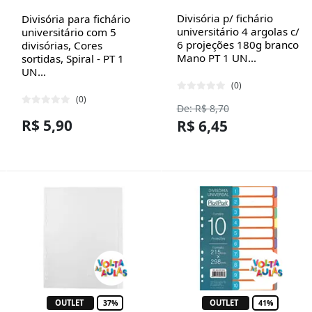
Divisória p/ fichário
Divisória para fichário
universitário 4 argolas c/
universitário com 5
6 projeções 180g branco
divisórias, Cores
Mano PT 1 UN...
sortidas, Spiral - PT 1
UN...
(0)
(0)
De: R$ 8,70
R$ 5,90
R$ 6,45
OUTLET
OUTLET
37%
41%