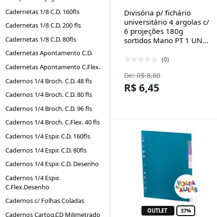
Cadernetas 1/8 C.D. 160fls
Divisória p/ fichário
universitário 4 argolas c/
Cadernetas 1/8 C.D. 200 fls
6 projeções 180g
Cadernetas 1/8 C.D. 80fls
sortidos Mano PT 1 UN...
Cadernetas Apontamento C.D.
(0)
Cadernetas Apontamento C.Flex.
De: R$ 8,80
Cadernos 1/4 Broch. C.D. 48 fls
R$ 6,45
Cadernos 1/4 Broch. C.D. 80 fls
Cadernos 1/4 Broch. C.D. 96 fls
Cadernos 1/4 Broch. C.Flex. 40 fls
Cadernos 1/4 Espir. C.D. 160fls
Cadernos 1/4 Espir. C.D. 80fls
Cadernos 1/4 Espir. C.D. Desenho
Cadernos 1/4 Espir.
C.Flex.Desenho
Cadernos c/ Folhas Coladas
OUTLET
37%
Cadernos Cartog.CD Milimetrado