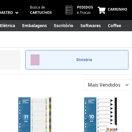
Busca de
PEDIDOS
CARRINHO
DASTRO
CARTUCHOS
e Trocas
Elétrica
Embalagens
Escritório
Softwares
Coffee
Móveis
Eletrônicos
Cuidados Pessoais
Smart Home
Divisória