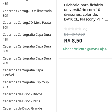
48fl
Divisória para fichário
universitário com 10
Cadernos Cartog.CD Milimetrado
divisórias, colorida,
80fl
DV10CL, Plascony PT 1 ...
Cadernos Cartog.CD. Meia Pauta
80fl
(0)
De: R$ 13,50
Cadernos Cartografia Capa Dura
48fl
R$ 8,50
Cadernos Cartografia Capa Dura
Disponível em algumas Lojas.
80fl
Cadernos Cartografia Capa Dura
96fl
Cadernos Cartografia Capa
Flexível
Cadernos Cartografia Espir.Sup.
C.D
Cadernos de Disco - Discos
Cadernos de Disco - Refis
Cadernos de Disco Grande