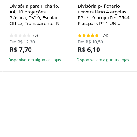
Divisória para Fichário,
Divisória p/ fichário
A4, 10 projeções,
universitário 4 argolas
Plástica, DV10, Escolar
PP c/ 10 projeções 7544
Office, Transparente, P...
Plastpark PT 1 UN...
(0)
(74)
De: R$ 12,30
De: R$ 10,50
R$ 7,70
R$ 6,10
Disponível em algumas Lojas.
Disponível em algumas Lojas.