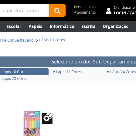
Nossas Lojas
Olá,
Usuário
Atendimento
LOGIN / CA
Escolar
Papéis
Informática
Escrita
Organização
ene
Mídias
Envelopes
Rede
Automação Comercial
Lápis 10 Cores
s de Cor Sextavado
Canetas Luxo
Outlet
Selecione um dos Sub-Departamento
Lápis 10 Cores
Lápis 12 Cores
Lápis 24 Cores
Lápis 72 Cores