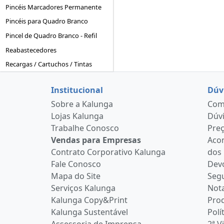
Pincéis Marcadores Permanente
Pincéis para Quadro Branco
Pincel de Quadro Branco - Refil
Reabastecedores
Recargas / Cartuchos / Tintas
Institucional
Dúv
Sobre a Kalunga
Como
Lojas Kalunga
Dúvi
Trabalhe Conosco
Pre
Vendas para Empresas
Aco
Contrato Corporativo Kalunga
dos
Fale Conosco
Devo
Mapa do Site
Seg
Serviços Kalunga
Nota
Kalunga Copy&Print
Pro
Kalunga Sustentável
Polí