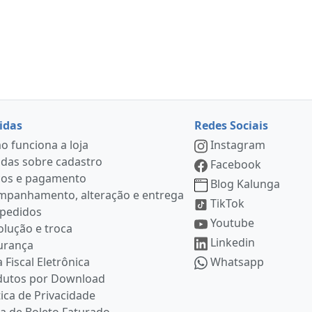
idas
Redes Sociais
 funciona a loja
Instagram
das sobre cadastro
Facebook
ços e pagamento
Blog Kalunga
mpanhamento, alteração e entrega
TikTok
 pedidos
Youtube
lução e troca
Linkedin
urança
 Fiscal Eletrônica
Whatsapp
dutos por Download
tica de Privacidade