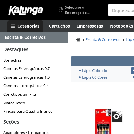
Selecione o
Endereço de entrega
Categorias
Cartuchos
Impressoras
Notebooks
Escrita & Corretivos
Apresentação
Smartphones
Artes
Gamers
Higi
Escrita & Corretivos
Lápi
Destaques
Borrachas
Canetas Esferográficas 0.7
Lápis Colorido
Canetas Esferográficas 1.0
Lápis 60 Cores
Canetas Hidrográficas 0.4
Corretivos em Fita
Marca Texto
Pincéis para Quadro Branco
Seções
Apagadores / Limpadores