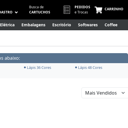
Busca de
PEDIDOS
CARRINHO
DASTRO
CARTUCHOS
e Trocas
Elétrica
Embalagens
Escritório
Softwares
Coffee
Móveis
Eletrônicos
Cuidados Pessoais
Smart Home
s abaixo:
Lápis 36 Cores
Lápis 48 Cores