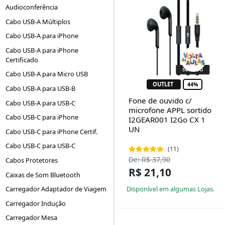
Audioconferência
Cabo USB-A Múltiplos
Cabo USB-A para iPhone
Cabo USB-A para iPhone
Certificado
Cabo USB-A para Micro USB
OUTLET
44%
Cabo USB-A para USB-B
Fone de ouvido c/
Cabo USB-A para USB-C
microfone APPL sortido
Cabo USB-C para iPhone
I2GEAR001 I2Go CX 1
UN
Cabo USB-C para iPhone Certif.
Cabo USB-C para USB-C
(11)
De: R$ 37,90
Cabos Protetores
R$ 21,10
Caixas de Som Bluetooth
Disponível em algumas Lojas.
Carregador Adaptador de Viagem
Carregador Indução
Carregador Mesa