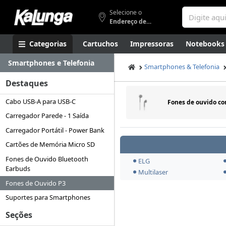
Selecione o
Endereço de entrega
Categorias
Cartuchos
Impressoras
Notebooks
Smartphones e Telefonia
Apresentação
Smartphones
Artes
Gamers
Higi
Smartphones & Telefonia
Destaques
Cabo USB-A para USB-C
Fones de ouvido
co
Carregador Parede - 1 Saída
Carregador Portátil - Power Bank
Cartões de Memória Micro SD
Fones de Ouvido Bluetooth
ELG
Earbuds
Multilaser
Fones de Ouvido P3
Suportes para Smartphones
Seções