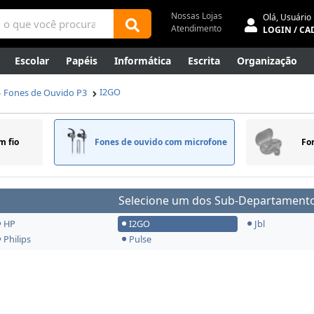
Nossas Lojas
Olá,
Usuário
Atendimento
LOGIN / CA
Escolar
Papéis
Informática
Escrita
Organização
ene
Mídias
Envelopes
Rede
Automação Comercial
I2GO
Fones de Ouvido P3
Canetas Luxo
Outlet
m fio
Fones de ouvido
com microfone
Fo
Selecione um dos Sub-Departamento
HP
I2GO
Jbl
Philips
Pulse