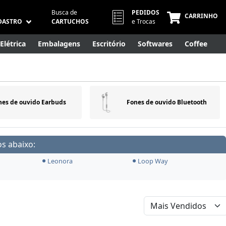
Busca de
PEDIDOS
CARRINHO
DASTRO
CARTUCHOS
e Trocas
Elétrica
Embalagens
Escritório
Softwares
Coffee
Móveis
Eletrônicos
Cuidados Pessoais
Smart Home
nes de ouvido Earbuds
Fones de ouvido Bluetooth
s abaixo:
Leonora
Loop Way