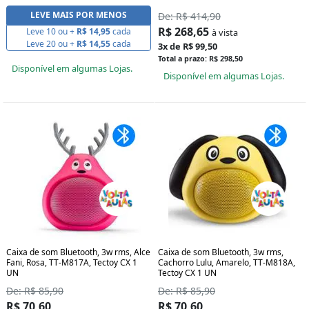
LEVE MAIS POR MENOS
De: R$ 414,90
R$ 268,65
Leve 10 ou +
R$ 14,95
cada
à vista
Leve 20 ou +
R$ 14,55
cada
3x de R$ 99,50
Total a prazo: R$ 298,50
Disponível em algumas Lojas.
Disponível em algumas Lojas.
Caixa de som Bluetooth, 3w rms, Alce
Caixa de som Bluetooth, 3w rms,
Fani, Rosa, TT-M817A, Tectoy CX 1
Cachorro Lulu, Amarelo, TT-M818A,
UN
Tectoy CX 1 UN
De: R$ 85,90
De: R$ 85,90
R$ 70,60
R$ 70,60