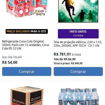
PREÇO EXCLUSIVO
PARA O SITE
FRETE GRÁTIS
Curitiba
Refrigerante Coca-Cola Original,
Tela de projeção elétrica, 2,03 x 1,52,
350ml, Pack com 12 unidades, Coca-
220v, 295045, APP-TECH - CX 1 UN
Cola FD 12 UN
R$ 781,91
à vista
De: R$ 70,80
10x de R$ 84,99
R$ 54,00
Total a prazo: R$ 849,90
Comprar
Comprar