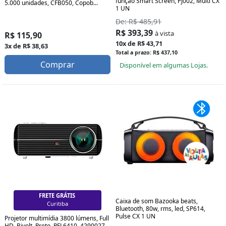
função Smart Screen, PJ002, Multi CX
5.000 unidades, CFB050, Copob...
1 UN
De: R$ 485,91
R$ 393,39
à vista
R$ 115,90
10x de R$ 43,71
3x de R$ 38,63
Total a prazo: R$ 437,10
Comprar
Disponível em algumas Lojas.
FRETE GRÁTIS
Caixa de som Bazooka beats,
Curitiba
Bluetooth, 80w, rms, led, SP614,
Pulse CX 1 UN
Projetor multimídia 3800 lúmens, Full
HD, Bivolt, Preto, PFL6410, 4290027,