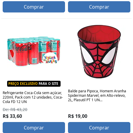
Comprar
Comprar
PREÇO EXCLUSIVO
PARA O SITE
Balde para Pipoca, Homem Aranha
Refrigerante Coca-Cola sem açúcar,
Spiderman Marvel, em Alto-relevo,
220ml, Pack com 12 unidades, Coca-
2L, Plasutil PT 1 UN...
Cola FD 12 UN
De: R$ 43,20
R$ 33,60
R$ 19,00
Comprar
Comprar