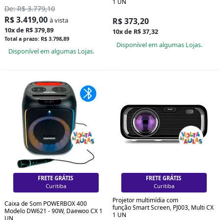
1 UN
De: R$ 3.779,10
R$ 3.419,00
à vista
R$ 373,20
10x de R$ 379,89
10x de R$ 37,32
Total a prazo: R$ 3.798,89
Disponível em algumas Lojas.
Disponível em algumas Lojas.
FRETE GRÁTIS
FRETE GRÁTIS
Curitiba
Curitiba
Projetor multimídia com
Caixa de Som POWERBOX 400
função Smart Screen, PJ003, Multi CX
Modelo DW621 - 90W, Daewoo CX 1
1 UN
UN