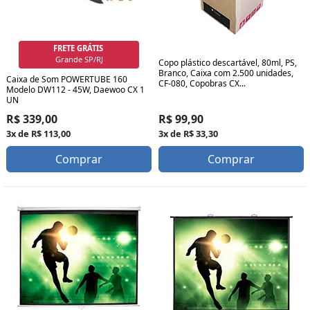
FRETE GRÁTIS
Grande SP/RJ
Copo plástico descartável, 80ml, PS,
Branco, Caixa com 2.500 unidades,
Caixa de Som POWERTUBE 160
CF-080, Copobras CX...
Modelo DW112 - 45W, Daewoo CX 1
UN
R$ 339,00
R$ 99,90
3x de R$ 113,00
3x de R$ 33,30
Comprar
Comprar