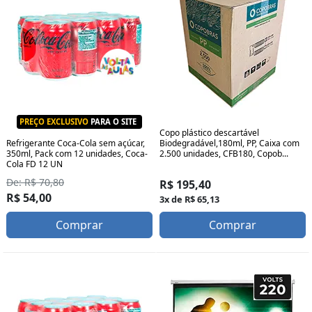
PREÇO EXCLUSIVO
PARA O SITE
Copo plástico descartável
Biodegradável,180ml, PP, Caixa com
Refrigerante Coca-Cola sem açúcar,
2.500 unidades, CFB180, Copob...
350ml, Pack com 12 unidades, Coca-
Cola FD 12 UN
De: R$ 70,80
R$ 195,40
R$ 54,00
3x de R$ 65,13
Comprar
Comprar