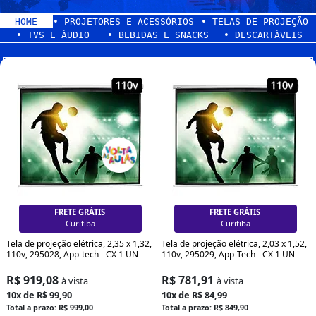
HOME
• PROJETORES E ACESSÓRIOS
• TELAS DE PROJEÇÃO
• TVS E ÁUDIO
• BEBIDAS E SNACKS
• DESCARTÁVEIS
FRETE GRÁTIS
FRETE GRÁTIS
Curitiba
Curitiba
Tela de projeção elétrica, 2,35 x 1,32,
Tela de projeção elétrica, 2,03 x 1,52,
110v, 295028, App-tech - CX 1 UN
110v, 295029, App-Tech - CX 1 UN
R$ 919,08
R$ 781,91
à vista
à vista
10x de R$ 99,90
10x de R$ 84,99
Total a prazo: R$ 999,00
Total a prazo: R$ 849,90