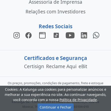
Assessoria de Imprensa
Relações com Investidores
Redes Sociais
Certificados e Segurança
Certisign
Reclame Aqui
eBit
Os preços, promoções, condições de pagamento, frete e estoque
são válidos apenas para compras pelo site. No caso de diferença
Cookies: A Kalunga usa cookies para personalizar anúncios e
de preço no site, o valor válido é o do carrinho de compras. Não
melhorar a sua experiência no site. Ao continuar navegando,
abrimos embalagens.
você concorda com a nossa
Política de Privacidade
.
Kalunga SA - CNPJ: 43.283.811/0001-50 - Endereço: Rua da
Mooca, 766 - São Paulo - SP - CEP: 03104-010
Continuar e Fechar