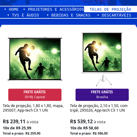
• HOME
• PROJETORES E ACESSÓRIOS
TELAS DE PROJEÇÃO
• TVS E ÁUDIO
• BEBIDAS E SNACKS
• DESCARTÁVEIS
FRETE GRÁTIS
FRETE GRÁTIS
Grande SP/RJ
Curitiba
Tela de projeção, 1,80 x 1,80, mapa,
Tela de projeção, 2,10 x 1,50, com
295007, App-tech CX 1 UN
tripé, 295026, App-tech CX 1 UN
R$ 239,11
R$ 539,12
à vista
à vista
10x de R$ 25,99
10x de R$ 58,60
Total a prazo: R$ 259,90
Total a prazo: R$ 586,00