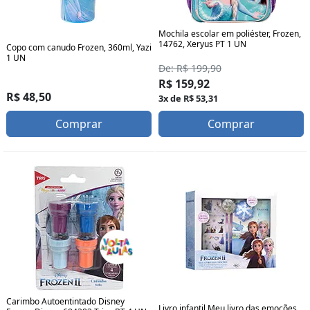
Mochila escolar em poliéster, Frozen,
14762, Xeryus PT 1 UN
Copo com canudo Frozen, 360ml, Yazi
1 UN
De: R$ 199,90
R$ 159,92
R$ 48,50
3x de R$ 53,31
Comprar
Comprar
Carimbo Autoentintado Disney
Livro infantil Meu livro das emoções