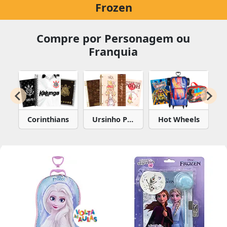
Frozen
Compre por Personagem ou
Franquia
Wheels
Sonic
Star Wars
Frozen