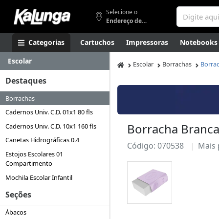
Selecione o
Endereço de entrega
Categorias
Cartuchos
Impressoras
Notebooks
Escolar
Apresentação
Smartphones
Artes
Gamers
Higi
Escolar
Borrachas
Borrac
Destaques
Borrachas
Cadernos Univ. C.D. 01x1 80 fls
Borracha Branca 
Cadernos Univ. C.D. 10x1 160 fls
Canetas Hidrográficas 0.4
Código: 070538
Mais
Estojos Escolares 01
Compartimento
Mochila Escolar Infantil
Seções
Ábacos