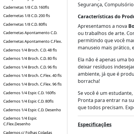
Segurança, Compulsório
Cadernetas 1/8 C.D. 160fls
Cadernetas 1/8 C.D. 200 fls
Características do Prod
Cadernetas 1/8 C.D. 80fls
Apresentamos a nova
Bo
ou trabalhos de arte. Co
Cadernetas Apontamento C.D.
permitindo que você man
Cadernetas Apontamento C.Flex.
manuseio mais prático, 
Cadernos 1/4 Broch. C.D. 48 fls
Cadernos 1/4 Broch. C.D. 80 fls
Ela não é apenas uma bo
deixar resíduos indeseja
Cadernos 1/4 Broch. C.D. 96 fls
ambiente, já que é produ
Cadernos 1/4 Broch. C.Flex. 40 fls
borracha!
Cadernos 1/4 Broch. C.Flex. 96 fls
Se você é um estudante,
Cadernos 1/4 Espir. C.D. 160fls
Pronta para entrar na su
Cadernos 1/4 Espir. C.D. 80fls
que todos precisam. Expe
Cadernos 1/4 Espir. C.D. Desenho
Cadernos 1/4 Espir.
Especificações
C.Flex.Desenho
Cadernos c/ Folhas Coladas