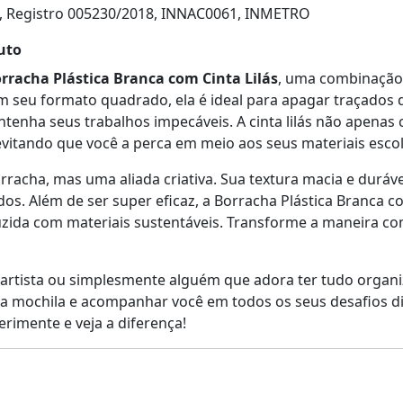
, Registro 005230/2018, INNAC0061, INMETRO
uto
rracha Plástica Branca com Cinta Lilás
, uma combinação 
m seu formato quadrado, ela é ideal para apagar traçados 
tenha seus trabalhos impecáveis. A cinta lilás não apen
evitando que você a perca em meio aos seus materiais escol
rracha, mas uma aliada criativa. Sua textura macia e durá
dos. Além de ser super eficaz, a Borracha Plástica Branca 
zida com materiais sustentáveis. Transforme a maneira como
 artista ou simplesmente alguém que adora ter tudo organiz
a mochila e acompanhar você em todos os seus desafios diári
rimente e veja a diferença!