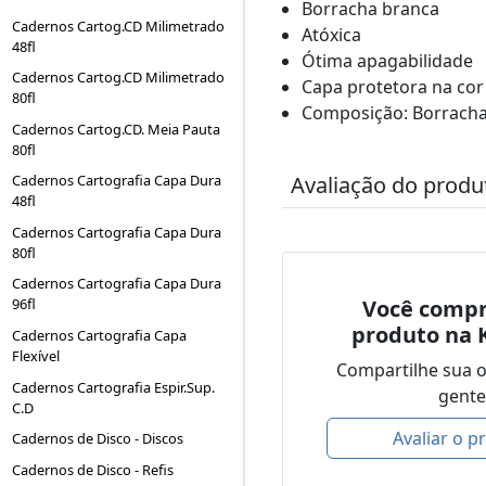
Borracha branca
Cadernos Cartog.CD Milimetrado
Atóxica
48fl
Ótima apagabilidade
Cadernos Cartog.CD Milimetrado
Capa protetora na cor
80fl
Composição: Borracha 
Cadernos Cartog.CD. Meia Pauta
80fl
Avaliação do produ
Cadernos Cartografia Capa Dura
48fl
Cadernos Cartografia Capa Dura
80fl
Cadernos Cartografia Capa Dura
Você compr
96fl
produto na 
Cadernos Cartografia Capa
Flexível
Compartilhe sua 
Cadernos Cartografia Espir.Sup.
gente
C.D
Avaliar o p
Cadernos de Disco - Discos
Cadernos de Disco - Refis