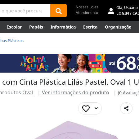
Nossas Lojas
Olá,
Usuário
Atendimento
LOGIN / CA
Escolar
Papéis
Informática
Escrita
Organização
ene
Mídias
Envelopes
Rede
Automação Comercial
has Plásticas
Canetas Luxo
Outlet
com Cinta Plástica Lilás Pastel, Oval 1 
 produtos
Oval
Ver informações do produto
(0 Avaliaç