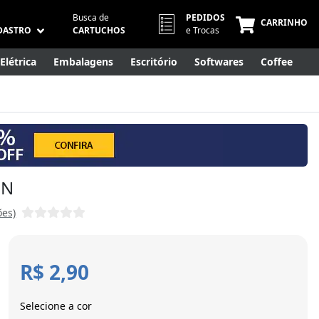
Busca de
PEDIDOS
CARRINHO
DASTRO
CARTUCHOS
e Trocas
Elétrica
Embalagens
Escritório
Softwares
Coffee
Móveis
Eletrônicos
Cuidados Pessoais
Smart Home
UN
ões)
R$ 2,90
Selecione a cor