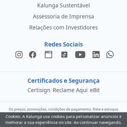
Kalunga Sustentável
Assessoria de Imprensa
Relações com Investidores
Redes Sociais
Certificados e Segurança
Certisign
Reclame Aqui
eBit
Os preços, promoções, condições de pagamento, frete e estoque
são válidos apenas para compras pelo site. No caso de diferença
Cookies: A Kalunga usa cookies para personalizar anúncios e
de preço no site, o valor válido é o do carrinho de compras. Não
melhorar a sua experiência no site. Ao continuar navegando,
abrimos embalagens.