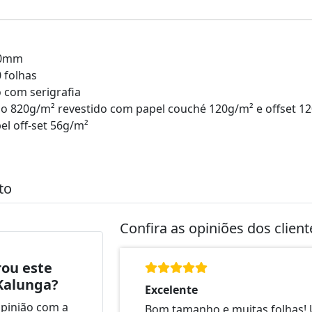
00mm
 folhas
 com serigrafia
o 820g/m² revestido com papel couché 120g/m² e offset 1
l off-set 56g/m²
to
Confira as opiniões dos clien
ou este
Kalunga?
Excelente
opinião com a
Bom tamanho e muitas folhas!