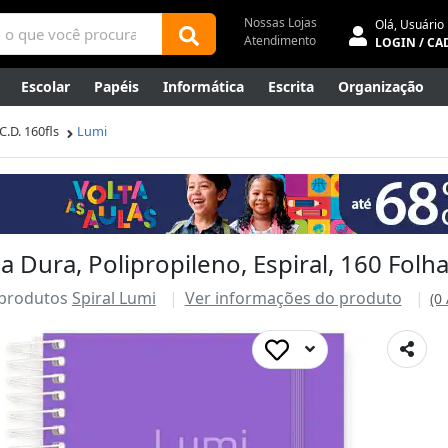
Nossas Lojas
Olá,
Usuário
Atendimento
LOGIN / CA
Escolar
Papéis
Informática
Escrita
Organização
ene
Mídias
Envelopes
Rede
Automação Comercial
C.D. 160fls
Lumi
Canetas Luxo
Outlet
Dura, Polipropileno, Espiral, 160 Folhas
 produtos
Spiral Lumi
Ver informações do produto
(0