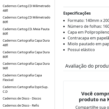
Cadernos Cartog.CD Milimetrado
48fl
Especificações
Cadernos Cartog.CD Milimetrado
Formato: 140mm x 2
80fl
Número de folhas: 160
Cadernos Cartog.CD. Meia Pauta
Capa em Polipropileno
80fl
Contracapa em papelã
Cadernos Cartografia Capa Dura
Miolo pautado em pape
48fl
Possui elástico
Cadernos Cartografia Capa Dura
80fl
Cadernos Cartografia Capa Dura
Avaliação do produ
96fl
Cadernos Cartografia Capa
Flexível
Cadernos Cartografia Espir.Sup.
C.D
Você compr
produto na 
Cadernos de Disco - Discos
Cadernos de Disco - Refis
Compartilhe sua 