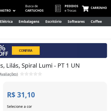
Busca de
PEDIDOS
CARRINHO
DASTRO
CARTUCHOS
e Trocas
Elétrica
Embalagens
Escritório
Softwares
Coffee
Móveis
Eletrônicos
Cuidados Pessoais
Smart Home
, Lilás, Spiral Lumi - PT 1 UN
 Avaliações)
R$ 31,10
Selecione a cor