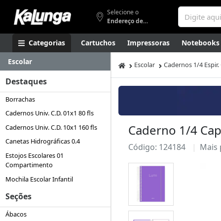
Selecione o
Endereço de entrega
Categorias
Cartuchos
Impressoras
Notebooks
Escolar
Apresentação
Smartphones
Artes
Gamers
Higi
Escolar
Cadernos 1/4 Espir. 
Destaques
Borrachas
Cadernos Univ. C.D. 01x1 80 fls
Caderno 1/4 Capa 
Cadernos Univ. C.D. 10x1 160 fls
Canetas Hidrográficas 0.4
Código: 124184
Mais
Estojos Escolares 01
Compartimento
Mochila Escolar Infantil
Seções
Ábacos