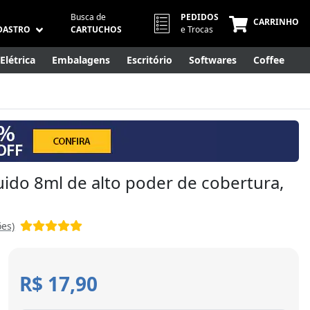
Busca de
PEDIDOS
CARRINHO
DASTRO
CARTUCHOS
e Trocas
Elétrica
Embalagens
Escritório
Softwares
Coffee
Móveis
Eletrônicos
Cuidados Pessoais
Smart Home
uido 8ml de alto poder de cobertura,
ões)
R$ 17,90