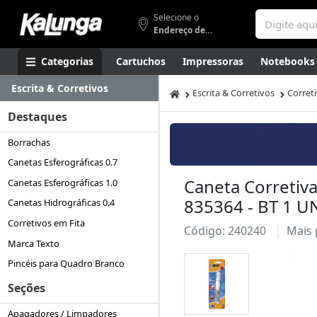
Selecione o
Endereço de entrega
Categorias
Cartuchos
Impressoras
Notebooks
Escrita & Corretivos
Apresentação
Smartphones
Artes
Gamers
Higi
Escrita & Corretivos
Corret
Destaques
Borrachas
Canetas Esferográficas 0.7
Caneta Corretiva
Canetas Esferográficas 1.0
835364 - BT 1 U
Canetas Hidrográficas 0.4
Corretivos em Fita
Código: 240240
Mais
Marca Texto
Pincéis para Quadro Branco
Seções
Apagadores / Limpadores