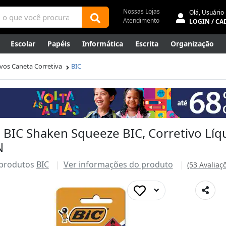
Nossas Lojas
Olá,
Usuário
Atendimento
LOGIN / CA
Escolar
Papéis
Informática
Escrita
Organização
ene
Mídias
Envelopes
Rede
Automação Comercial
ivos Caneta Corretiva
BIC
Canetas Luxo
Outlet
 BIC Shaken Squeeze BIC, Corretivo Líq
N
 produtos
BIC
Ver informações do produto
(53 Avaliaç