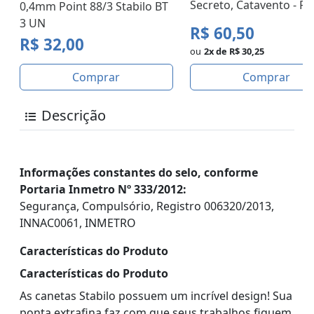
Secreto, Catavento - P
0,4mm Point 88/3 Stabilo BT
3 UN
R$ 60,50
R$ 32,00
ou
2x de R$ 30,25
Comprar
Comprar
Descrição
Informações constantes do selo, conforme
Portaria Inmetro Nº 333/2012:
Segurança, Compulsório, Registro 006320/2013,
INNAC0061, INMETRO
Características do Produto
Características do Produto
As canetas Stabilo possuem um incrível design! Sua
ponta extrafina faz com que seus trabalhos fiquem